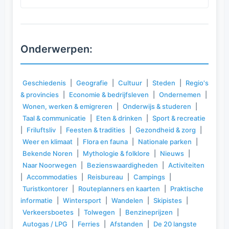
Onderwerpen:
Geschiedenis
|
Geografie
|
Cultuur
|
Steden
|
Regio's
& provincies
|
Economie & bedrijfsleven
|
Ondernemen
|
Wonen, werken & emigreren
|
Onderwijs & studeren
|
Taal & communicatie
|
Eten & drinken
|
Sport & recreatie
|
Friluftsliv
|
Feesten & tradities
|
Gezondheid & zorg
|
Weer en klimaat
|
Flora en fauna
|
Nationale parken
|
Bekende Noren
|
Mythologie & folklore
|
Nieuws
|
Naar Noorwegen
|
Bezienswaardigheden
|
Activiteiten
|
Accommodaties
|
Reisbureau
|
Campings
|
Turistkontorer
|
Routeplanners en kaarten
|
Praktische
informatie
|
Wintersport
|
Wandelen
|
Skipistes
|
Verkeersboetes
|
Tolwegen
|
Benzineprijzen
|
Autogas / LPG
|
Ferries
|
Afstanden
|
De 20 langste