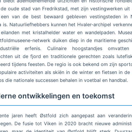
 biedt adembenemende uitzichten en historische rondlei
l de oude stad van Fredrikstad, met zijn vestingwerken uit
 een van de best bewaard gebleven vestingsteden in 
 is. Natuurliefhebbers kunnen het Hvaler-archipel verkenn
eilanden met kristalhelder water en wandelpaden. Muse
tfoldmuseene-netwerk duiken diep in de maritieme gesch
dustriële erfenis. Culinaire hoogstandjes omvatten
chten uit de fjord en traditionele gerechten zoals lutefis
eerd tijdens feesten. De regio is ook bekend om zijn sportc
pulaire activiteiten als skiën in de winter en fietsen in de
bs die nationale successen behalen in voetbal en handbal.
erne ontwikkelingen en toekomst
ente jaren heeft Østfold zich aangepast aan veranderi
gen. De fusie tot Viken in 2020 bracht nieuwe administ
uren, maar de identiteit van Østfold blijft sterk. Duurz