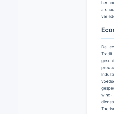
herin
archeo
verled
Econ
De ec
Tradit
geschi
produc
Indus
voeds
gespec
wind- 
dienst
Toeri