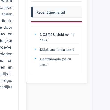
o wordt
talloze
Recent gewijzigd
 zeilen
dichte
ie door
ouw en
%C3%98stfold
(08-08
elijker
05:47)
 hoewel
Skipistes
(08-08 05:43)
bieden
Lichttherapie
(08-08
tes en
05:42)
den en
dijs is
 regio
arlijks