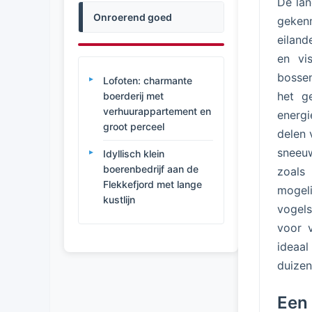
De lan
Onroerend goed
gekenm
eiland
en vi
bossen
Lofoten: charmante
het g
boerderij met
verhuurappartement en
energi
groot perceel
delen 
sneeu
Idyllisch klein
boerenbedrijf aan de
zoals
Flekkefjord met lange
mogel
kustlijn
vogels
voor 
ideaal
duizen
Een 