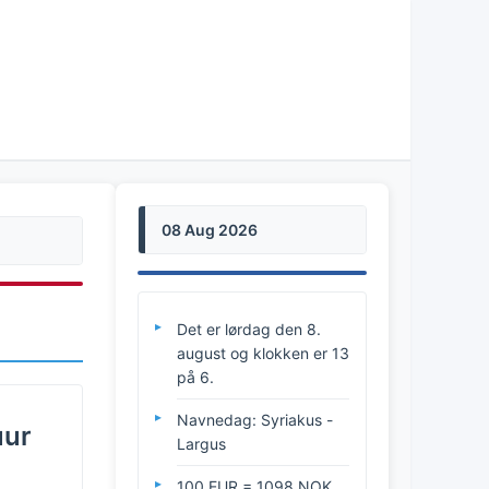
08 Aug 2026
Det er lørdag den 8.
august og klokken er 13
på 6.
Navnedag: Syriakus -
uur
Largus
100 EUR = 1098 NOK