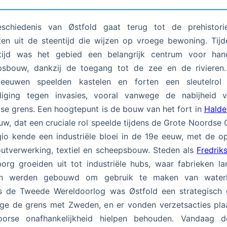
schiedenis van Østfold gaat terug tot de prehistori
en uit de steentijd die wijzen op vroege bewoning. Tij
gtijd was het gebied een belangrijk centrum voor han
psbouw, dankzij de toegang tot de zee en de rivieren.
leeuwen speelden kastelen en forten een sleutelrol
diging tegen invasies, vooral vanwege de nabijheid 
e grens. Een hoogtepunt is de bouw van het fort in
Halde
uw, dat een cruciale rol speelde tijdens de Grote Noordse 
io kende een industriële bloei in de 19e eeuw, met de 
utverwerking, textiel en scheepsbouw. Steden als
Fredrik
org groeiden uit tot industriële hubs, waar fabrieken l
ren werden gebouwd om gebruik te maken van waterk
ns de Tweede Wereldoorlog was Østfold een strategisch 
e de grens met Zweden, en er vonden verzetsacties pla
orse onafhankelijkheid hielpen behouden. Vandaag 