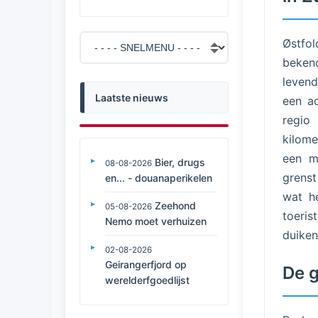
Østfol
beken
levend
Laatste nieuws
een ad
regio
kilome
een m
Bier, drugs
08-08-2026
grenst
en... - douanaperikelen
wat h
Zeehond
05-08-2026
toeris
Nemo moet verhuizen
duiken
02-08-2026
Geirangerfjord op
De g
werelderfgoedlijst