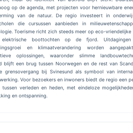
hoog op de agenda, met projecten voor hernieuwbare ene
erming van de natuur. De regio investeert in onderwij
cholen die cursussen aanbieden in milieuwetenschap
logie. Toerisme richt zich steeds meer op eco-vriendelijke 
 elektrische boottochten op de fjord. Uitdagingen
kingsgroei en klimaatverandering worden aangepa
atieve oplossingen, waaronder slimme landbouwtechn
d blijft een brug tussen Noorwegen en de rest van Scand
e grensovergang bij Svinesund als symbool van internat
erking. Voor bezoekers en inwoners biedt de regio een p
s tussen verleden en heden, met eindeloze mogelijkhede
king en ontspanning.