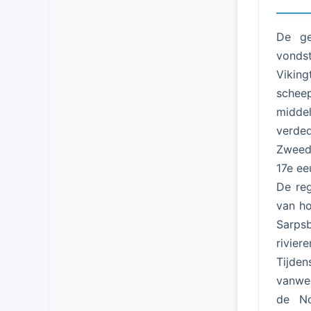
De ge
vondst
Vikin
schee
midde
verde
Zweeds
17e ee
De reg
van ho
Sarpsb
rivie
Tijde
vanweg
de No