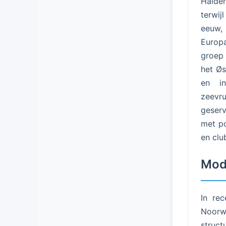
Halden
terwij
eeuw,
Europa
groep 
het Øs
en in
zeevru
geserv
met po
en clu
Mod
In rec
Noorwe
struct