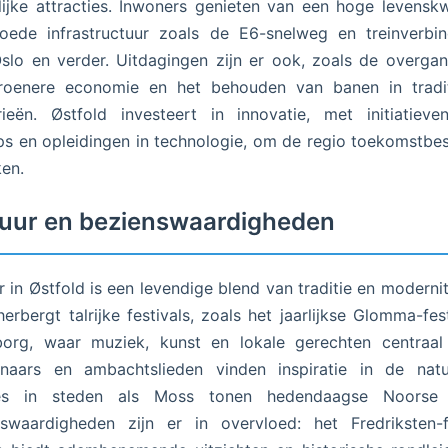
lijke attracties. Inwoners genieten van een hoge levenskwa
oede infrastructuur zoals de E6-snelweg en treinverbin
slo en verder. Uitdagingen zijn er ook, zoals de overga
roenere economie en het behouden van banen in tradit
rieën. Østfold investeert in innovatie, met initiatiev
ps en opleidingen in technologie, om de regio toekomstbe
en.
tuur en bezienswaardigheden
r in Østfold is een levendige blend van traditie en modernit
herbergt talrijke festivals, zoals het jaarlijkse Glomma-fest
borg, waar muziek, kunst en lokale gerechten centraal 
enaars en ambachtslieden vinden inspiratie in de natu
ies in steden als Moss tonen hedendaagse Noorse 
nswaardigheden zijn er in overvloed: het Fredriksten-f