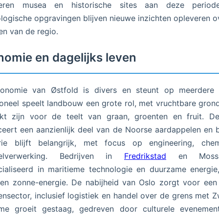
neren musea en historische sites aan deze period
logische opgravingen blijven nieuwe inzichten opleveren o
en van de regio.
omie en dagelijks leven
onomie van Østfold is divers en steunt op meerdere pi
ioneel speelt landbouw een grote rol, met vruchtbare gron
kt zijn voor de teelt van graan, groenten en fruit. D
eert een aanzienlijk deel van de Noorse aardappelen en 
trie blijft belangrijk, met focus op engineering, che
elverwerking. Bedrijven in
Fredrikstad
en Moss 
ialiseerd in maritieme technologie en duurzame energie
en zonne-energie. De nabijheid van Oslo zorgt voor een
ensector, inclusief logistiek en handel over de grens met 
sme groeit gestaag, gedreven door culturele evenemen