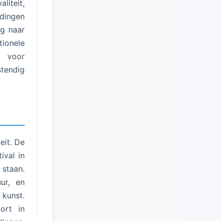
liteit,
dingen
ng naar
ionele
en voor
stendig
eit. De
ival in
staan.
ur, en
kunst.
ort in