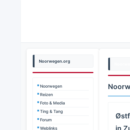
Noorwegen.org
Noorwe
Noorw
Noorwegen
Reizen
Foto & Media
Ting & Tang
Østf
Forum
in 
Weblinks