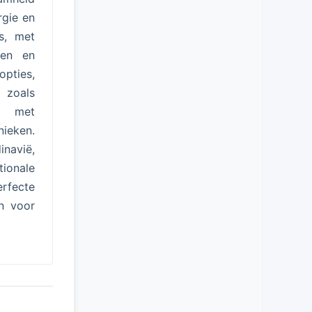
rgie en
s, met
pen en
opties,
 zoals
kt met
ieken.
inavië,
ionale
erfecte
n voor