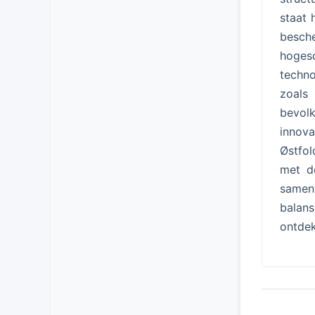
staat 
besch
hoges
techno
zoals
bevol
innov
Østfol
met d
samenw
balan
ontdek