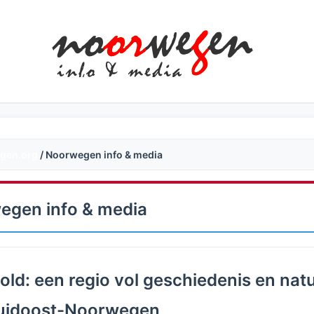
gen.org
/ Noorwegen info & media
egen info & media
old: een regio vol geschiedenis en nat
Zuidoost-Noorwegen