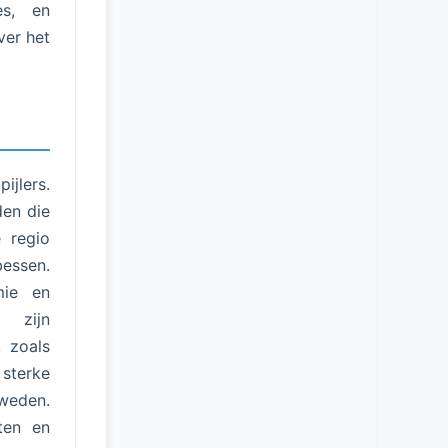
es, en
ver het
jlers.
den die
e regio
bessen.
mie en
zijn
, zoals
 sterke
Zweden.
ten en