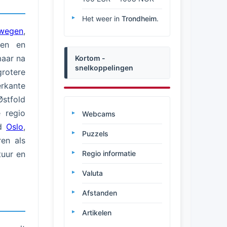
Het weer in
Trondheim
.
wegen
,
pen en
maar na
Kortom -
snelkoppelingen
grotere
rkante
Østfold
 regio
Webcams
ad
Oslo
,
Puzzels
en als
tuur en
Regio informatie
Valuta
Afstanden
Artikelen