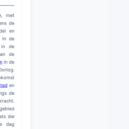
e, met
dens de
del en
 In de
 in de
van de
n
in de
Oorlog.
opkomst
stad
en
angs de
racht.
gebied
ats die
de dag