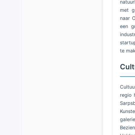
natuur
met g
naar O
een g
indust
startu
te mak
Cul
Cultuu
regio 
Sarps
Kunst
galer
Bezie