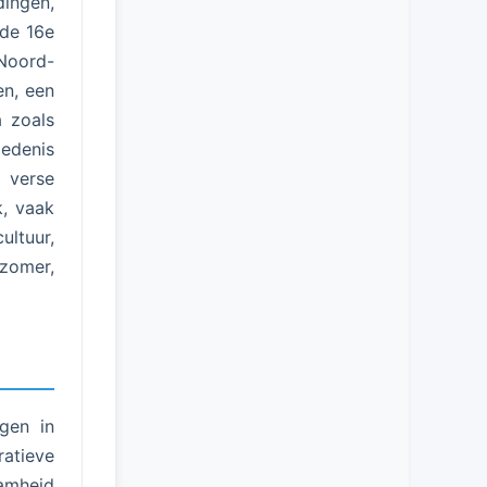
dingen,
 de 16e
Noord-
en, een
a zoals
iedenis
 verse
k, vaak
ultuur,
 zomer,
ngen in
ratieve
aamheid