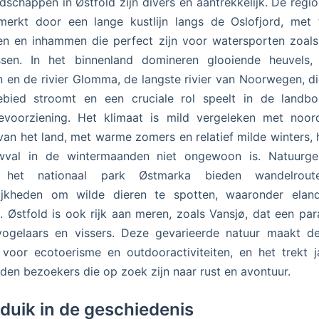
dschappen in Østfold zijn divers en aantrekkelijk. De regi
erkt door een lange kustlijn langs de Oslofjord, met 
en en inhammen die perfect zijn voor watersporten zoals
ssen. In het binnenland domineren glooiende heuvels, 
 en de rivier Glomma, de langste rivier van Noorwegen, d
ebied stroomt en een cruciale rol speelt in de landb
evoorziening. Het klimaat is mild vergeleken met noord
van het land, met warme zomers en relatief milde winters,
wval in de wintermaanden niet ongewoon is. Natuurge
 het nationaal park Østmarka bieden wandelrou
ijkheden om wilde dieren te spotten, waaronder elan
. Østfold is ook rijk aan meren, zoals Vansjø, dat een para
vogelaars en vissers. Deze gevarieerde natuur maakt de
 voor ecotoerisme en outdooractiviteiten, en het trekt ja
den bezoekers die op zoek zijn naar rust en avontuur.
duik in de geschiedenis