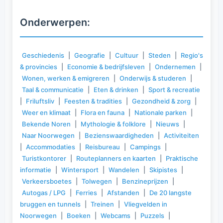
Onderwerpen:
Geschiedenis
|
Geografie
|
Cultuur
|
Steden
|
Regio's
& provincies
|
Economie & bedrijfsleven
|
Ondernemen
|
Wonen, werken & emigreren
|
Onderwijs & studeren
|
Taal & communicatie
|
Eten & drinken
|
Sport & recreatie
|
Friluftsliv
|
Feesten & tradities
|
Gezondheid & zorg
|
Weer en klimaat
|
Flora en fauna
|
Nationale parken
|
Bekende Noren
|
Mythologie & folklore
|
Nieuws
|
Naar Noorwegen
|
Bezienswaardigheden
|
Activiteiten
|
Accommodaties
|
Reisbureau
|
Campings
|
Turistkontorer
|
Routeplanners en kaarten
|
Praktische
informatie
|
Wintersport
|
Wandelen
|
Skipistes
|
Verkeersboetes
|
Tolwegen
|
Benzineprijzen
|
Autogas / LPG
|
Ferries
|
Afstanden
|
De 20 langste
bruggen en tunnels
|
Treinen
|
Vliegvelden in
Noorwegen
|
Boeken
|
Webcams
|
Puzzels
|