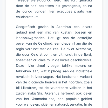
Tweede Wereldoorlog werd het fort gebruikt
door de nazi-bezetters als gevangenis, en na
de oorlog vonden hier executies plaats van
collaborateurs.
Geografisch gezien is Akershus een divers
gebied met een mix van kustlijn, bossen en
landbouwgronden. Het ligt aan de oostelijke
oever van de Oslofjord, een diepe inham die de
regio verbindt met de zee. De rivier Akerselva,
die door Oslo stroomt en uitmondt in de fjord,
speelt een cruciale rol in de lokale geschiedenis.
Deze rivier dreef vroeger talrijke molens en
fabrieken aan, wat bijdroeg aan de industriële
revolutie in Noorwegen. Het landschap varieert
van de glooiende heuvels in het noorden, zoals
bij Lillestrøm, tot de vruchtbare valleien in het
zuiden nabij Ski. Akershus herbergt ook delen
van het Østmarka-bos, een populair gebied
voor wandelen, skiën en natuurobservatie. In de