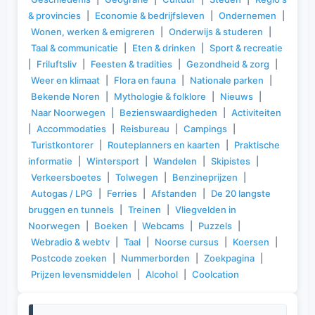
& provincies
|
Economie & bedrijfsleven
|
Ondernemen
|
Wonen, werken & emigreren
|
Onderwijs & studeren
|
Taal & communicatie
|
Eten & drinken
|
Sport & recreatie
|
Friluftsliv
|
Feesten & tradities
|
Gezondheid & zorg
|
Weer en klimaat
|
Flora en fauna
|
Nationale parken
|
Bekende Noren
|
Mythologie & folklore
|
Nieuws
|
Naar Noorwegen
|
Bezienswaardigheden
|
Activiteiten
|
Accommodaties
|
Reisbureau
|
Campings
|
Turistkontorer
|
Routeplanners en kaarten
|
Praktische
informatie
|
Wintersport
|
Wandelen
|
Skipistes
|
Verkeersboetes
|
Tolwegen
|
Benzineprijzen
|
Autogas / LPG
|
Ferries
|
Afstanden
|
De 20 langste
bruggen en tunnels
|
Treinen
|
Vliegvelden in
Noorwegen
|
Boeken
|
Webcams
|
Puzzels
|
Webradio & webtv
|
Taal
|
Noorse cursus
|
Koersen
|
Postcode zoeken
|
Nummerborden
|
Zoekpagina
|
Prijzen levensmiddelen
|
Alcohol
|
Coolcation