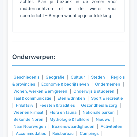
achter. Plan je bezoek in de zomer voor
middernachtzon of in de winter voor
noorderlicht – Bergen wacht op je ontdekking.
Onderwerpen:
Geschiedenis
|
Geografie
|
Cultuur
|
Steden
|
Regio's
& provincies
|
Economie & bedrijfsleven
|
Ondernemen
|
Wonen, werken & emigreren
|
Onderwijs & studeren
|
Taal & communicatie
|
Eten & drinken
|
Sport & recreatie
|
Friluftsliv
|
Feesten & tradities
|
Gezondheid & zorg
|
Weer en klimaat
|
Flora en fauna
|
Nationale parken
|
Bekende Noren
|
Mythologie & folklore
|
Nieuws
|
Naar Noorwegen
|
Bezienswaardigheden
|
Activiteiten
|
Accommodaties
|
Reisbureau
|
Campings
|