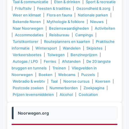
Taal & communicatie
|
Eten & drinken
|
Sport & recreatie
|
Friluftsliv
|
Feesten & tradities
|
Gezondheid & zorg
|
Weer en klimaat
|
Flora en fauna
|
Nationale parken
|
Bekende Noren
|
Mythologie & folklore
|
Nieuws
|
Naar Noorwegen
|
Bezienswaardigheden
|
Activiteiten
|
Accommodaties
|
Reisbureau
|
Campings
|
Turistkontorer
|
Routeplanners en kaarten
|
Praktische
informatie
|
Wintersport
|
Wandelen
|
Skipistes
|
Verkeersboetes
|
Tolwegen
|
Benzineprijzen
|
Autogas / LPG
|
Ferries
|
Afstanden
|
De 20 langste
bruggen en tunnels
|
Treinen
|
Vliegvelden in
Noorwegen
|
Boeken
|
Webcams
|
Puzzels
|
Webradio & webtv
|
Taal
|
Noorse cursus
|
Koersen
|
Postcode zoeken
|
Nummerborden
|
Zoekpagina
|
Prijzen levensmiddelen
|
Alcohol
|
Coolcation
Noorwegen.org