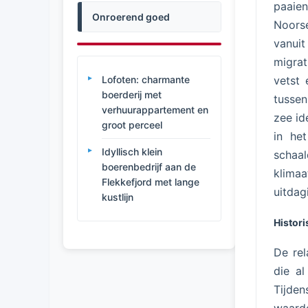
paaien
Onroerend goed
Noors
vanuit
migrat
Lofoten: charmante
vetst 
boerderij met
tussen
verhuurappartement en
zee id
groot perceel
in he
Idyllisch klein
schaal
boerenbedrijf aan de
klima
Flekkefjord met lange
uitdag
kustlijn
Histor
De rel
die a
Tijde