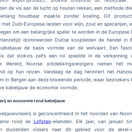
evol exportproduct. Stokvis ontstond uit noodzaak: v
en de vis aan de lucht op houten rekken, een methode die
enlang houdbaar maakte zonder koeling. Dit produc
d met Zuid-Europese landen voor wijn, zout en specerijen, e
gen om een belangrijke speler te worden in de Europese 
Hanzetijd domineerden Duitse kooplieden de handel in 
kabeljauw de basis vormde van de welvaart. Een fasci
 is dat stokvis zelfs een rol speelde in de verkenning
e Wereld; Noorse ontdekkingsreizigers namen het m
and op hun reizen. Vandaag de dag herinnert het Hanzea
 in Bergen aan deze bloeiende periode, waar bezoekers
oe kabeljauw de economie vormde.
erij en economie rond kabeljauw
eljauwvisserij is geconcentreerd in het noorden van Noo
name rond de
Lofoten
-eilanden. Elk jaar, van januari tot
en duizenden vissers naar dit gebied voor de skrei-v