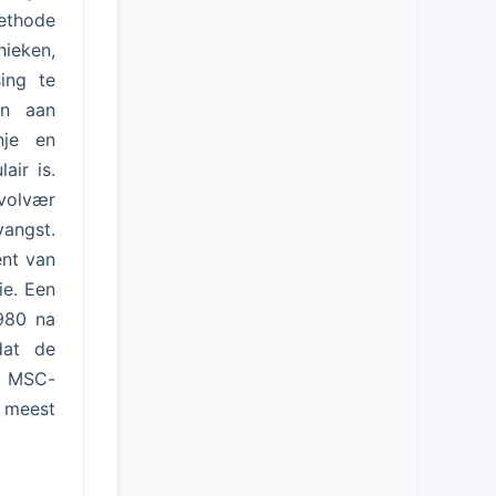
methode
nieken,
sing te
en aan
nje en
air is.
Svolvær
angst.
ent van
ie. Een
1980 na
dat de
ls MSC-
 meest