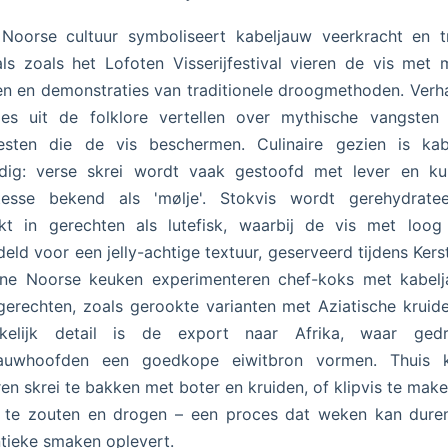
Noorse cultuur symboliseert kabeljauw veerkracht en tr
als zoals het Lofoten Visserijfestival vieren de vis met 
n en demonstraties van traditionele droogmethoden. Verh
des uit de folklore vertellen over mythische vangsten
esten die de vis beschermen. Culinaire gezien is kab
jdig: verse skrei wordt vaak gestoofd met lever en ku
atesse bekend als 'mølje'. Stokvis wordt gerehydrate
ikt in gerechten als lutefisk, waarbij de vis met loog
eld voor een jelly-achtige textuur, geserveerd tijdens Kerst
ne Noorse keuken experimenteren chef-koks met kabelj
gerechten, zoals gerookte varianten met Aziatische kruid
kelijk detail is de export naar Afrika, waar ged
jauwhoofden een goedkope eiwitbron vormen. Thuis 
en skrei te bakken met boter en kruiden, of klipvis te mak
s te zouten en drogen – een proces dat weken kan dure
tieke smaken oplevert.