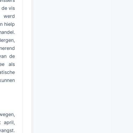
issers
 de vis
t werd
n hielp
handel.
Bergen,
nerend
 van de
ee als
tische
 kunnen
rwegen,
 april,
angst.