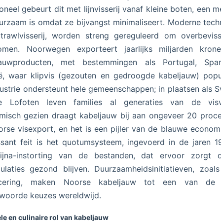
ioneel gebeurt dit met lijnvisserij vanaf kleine boten, een 
urzaam is omdat ze bijvangst minimaliseert. Moderne tech
trawlvisserij, worden streng gereguleerd om overbevis
omen. Noorwegen exporteert jaarlijks miljarden kron
jauwproducten, met bestemmingen als Portugal, Spa
ië, waar klipvis (gezouten en gedroogde kabeljauw) popul
ustrie ondersteunt hele gemeenschappen; in plaatsen als 
 Lofoten leven families al generaties van de visv
isch gezien draagt kabeljauw bij aan ongeveer 20 proc
rse visexport, en het is een pijler van de blauwe econom
ssant feit is het quotumsysteem, ingevoerd in de jaren 
ijna-instorting van de bestanden, dat ervoor zorgt 
ulaties gezond blijven. Duurzaamheidsinitiatieven, zoa
ficering, maken Noorse kabeljauw tot een van de
woorde keuzes wereldwijd.
le en culinaire rol van kabeljauw