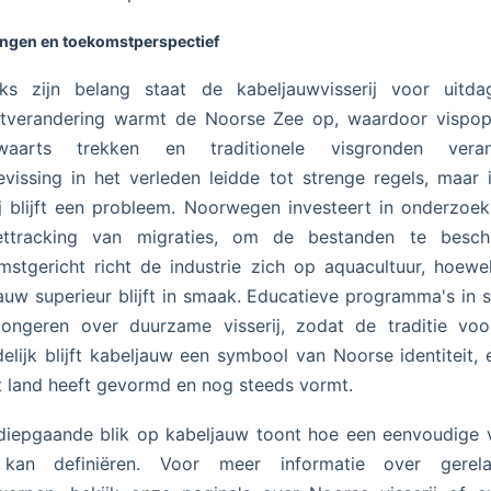
ingen en toekomstperspectief
ks zijn belang staat de kabeljauwvisserij voor uitdag
atverandering warmt de Noorse Zee op, waardoor vispopu
waarts trekken en traditionele visgronden veran
vissing in het verleden leidde tot strenge regels, maar i
ij blijft een probleem. Noorwegen investeert in onderzoek
liettracking van migraties, om de bestanden te besch
stgericht richt de industrie zich op aquacultuur, hoewe
auw superieur blijft in smaak. Educatieve programma's in 
jongeren over duurzame visserij, zodat de traditie voor
delijk blijft kabeljauw een symbool van Noorse identiteit, 
t land heeft gevormd en nog steeds vormt.
iepgaande blik op kabeljauw toont hoe een eenvoudige 
 kan definiëren. Voor meer informatie over gerela