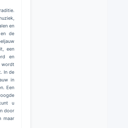
aditie.
muziek,
alen en
 en de
eljauw
it, een
erd en
 wordt
. In de
auw in
en. Een
roogde
kunt u
en door
n maar