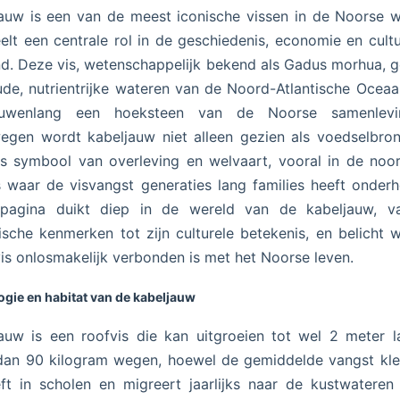
auw is een van de meest iconische vissen in de Noorse 
elt een centrale rol in de geschiedenis, economie en cult
nd. Deze vis, wetenschappelijk bekend als Gadus morhua, ge
de, nutrientrijke wateren van de Noord-Atlantische Oceaa
uwenlang een hoeksteen van de Noorse samenlevi
gen wordt kabeljauw niet alleen gezien als voedselbro
s symbool van overleving en welvaart, vooral in de noor
s waar de visvangst generaties lang families heeft onder
pagina duikt diep in de wereld van de kabeljauw, va
ische kenmerken tot zijn culturele betekenis, en belicht
is onlosmakelijk verbonden is met het Noorse leven.
ogie en habitat van de kabeljauw
auw is een roofvis die kan uitgroeien tot wel 2 meter 
an 90 kilogram wegen, hoewel de gemiddelde vangst klei
eft in scholen en migreert jaarlijks naar de kustwatere