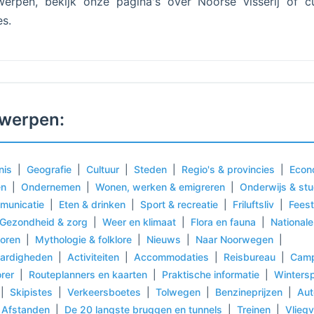
erpen, bekijk onze pagina's over Noorse visserij of cu
es.
werpen:
nis
|
Geografie
|
Cultuur
|
Steden
|
Regio's & provincies
|
Econ
en
|
Ondernemen
|
Wonen, werken & emigreren
|
Onderwijs & st
municatie
|
Eten & drinken
|
Sport & recreatie
|
Friluftsliv
|
Fees
Gezondheid & zorg
|
Weer en klimaat
|
Flora en fauna
|
National
oren
|
Mythologie & folklore
|
Nieuws
|
Naar Noorwegen
|
ardigheden
|
Activiteiten
|
Accommodaties
|
Reisbureau
|
Camp
orer
|
Routeplanners en kaarten
|
Praktische informatie
|
Wintersp
|
Skipistes
|
Verkeersboetes
|
Tolwegen
|
Benzineprijzen
|
Aut
Afstanden
|
De 20 langste bruggen en tunnels
|
Treinen
|
Vliegv