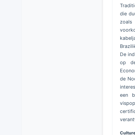
Tradit
die du
zoals 
voork
kabel
Brazil
De ind
op de
Econom
de Noo
intere
een b
vispop
certi
verant
Culture