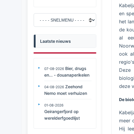
Kabelj
en spe
het la
de kou
al ee
Laatste nieuws
Noorwe
ook al
regio'
Bier, drugs
07-08-2026
Deze 
en... - douanaperikelen
biolog
deze v
Zeehond
04-08-2026
Nemo moet verhuizen
De biol
01-08-2026
Geirangerfjord op
Kabelj
werelderfgoedlijst
meer d
Hij le