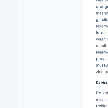
waard
droogd
maand
geruil
Noorwe
In de 
waar 
detail
Nieuw
provi
museum
zien h
De viss
De kab
met 
trekk