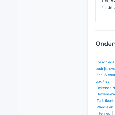
onderw
traditi
Onder
Geschiede
bedrijfslev
Taal & com
tradities
|
Bekende N
Bezienswa
Turistkont
Wandelen
|
Ferries
|