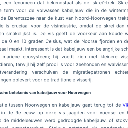
, een fenomeen dat bekendstaat als de 'skrei'-trek. Skre
e term voor de volwassen kabeljauw die in de winterm
 de Barentszzee naar de kust van Noord-Noorwegen trek
ie is cruciaal voor de visindustrie, omdat de skrei dan 
en smakelijkst is. De vis geeft de voorkeur aan koude 
 de 0 en 10 graden Celsius, wat de Noorse fjorden en 
eaal maakt. Interessant is dat kabeljauw een belangrijke sch
t mariene ecosysteem; hij voedt zich met kleinere vis
dieren, terwijl hij zelf prooi is voor zeehonden en walvisse
atverandering verschuiven de migratiepatronen echte
ingen oplevert voor de traditionele visserij.
ische betekenis van kabeljauw voor Noorwegen
atie tussen Noorwegen en kabeljauw gaat terug tot de
Vi
l in de 9e eeuw op deze vis jaagden voor voedsel en h
ns de middeleeuwen werd gedroogde kabeljauw, of stokvi