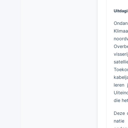
Uitdag
Ondan
Klima
noord
Overbe
visser
satel
Toekom
kabelj
leren 
Uitein
die he
Deze d
natie