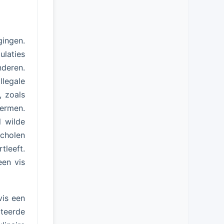
ingen.
laties
deren.
llegale
, zoals
ermen.
l wilde
scholen
tleeft.
een vis
vis een
teerde