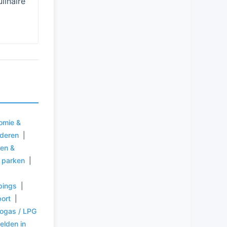
linaire
omie &
uderen
|
ten &
e parken
|
ings
|
ort
|
ogas / LPG
elden in