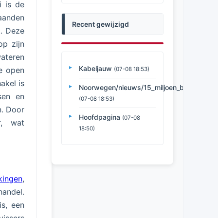
i is de
aanden
Recent gewijzigd
t. Deze
op zijn
wateren
Kabeljauw
de open
(07-08 18:53)
akel is
Noorwegen/nieuws/15_miljoen_bezoekers_
sen en
(07-08 18:53)
n. Door
Hoofdpagina
(07-08
r, wat
18:50)
kingen
,
andel.
s, een