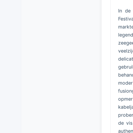
In de 
Festiv
markte
legen
zeege
veelzi
delic
gebru
behand
moder
fusion
opmer
kabel
prober
de vi
authen