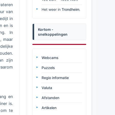
wateren
Het weer in
Trondheim
.
uur van
dijt in
n en is
Kortom -
ng. In
snelkoppelingen
n, maar
delijke
houden.
Webcams
n zijn
 waarom
Puzzels
Regio informatie
Valuta
lang en
Afstanden
ner is.
Artikelen
n om te