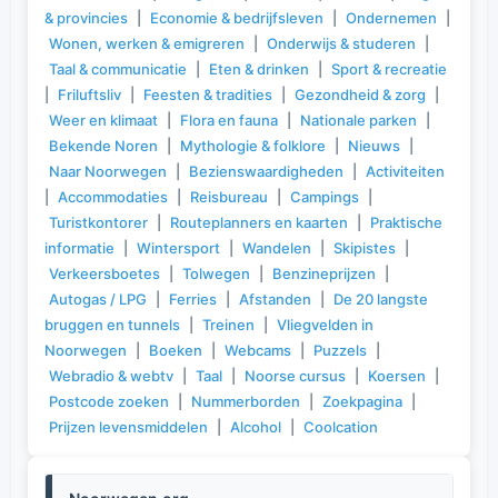
& provincies
|
Economie & bedrijfsleven
|
Ondernemen
|
Wonen, werken & emigreren
|
Onderwijs & studeren
|
Taal & communicatie
|
Eten & drinken
|
Sport & recreatie
|
Friluftsliv
|
Feesten & tradities
|
Gezondheid & zorg
|
Weer en klimaat
|
Flora en fauna
|
Nationale parken
|
Bekende Noren
|
Mythologie & folklore
|
Nieuws
|
Naar Noorwegen
|
Bezienswaardigheden
|
Activiteiten
|
Accommodaties
|
Reisbureau
|
Campings
|
Turistkontorer
|
Routeplanners en kaarten
|
Praktische
informatie
|
Wintersport
|
Wandelen
|
Skipistes
|
Verkeersboetes
|
Tolwegen
|
Benzineprijzen
|
Autogas / LPG
|
Ferries
|
Afstanden
|
De 20 langste
bruggen en tunnels
|
Treinen
|
Vliegvelden in
Noorwegen
|
Boeken
|
Webcams
|
Puzzels
|
Webradio & webtv
|
Taal
|
Noorse cursus
|
Koersen
|
Postcode zoeken
|
Nummerborden
|
Zoekpagina
|
Prijzen levensmiddelen
|
Alcohol
|
Coolcation