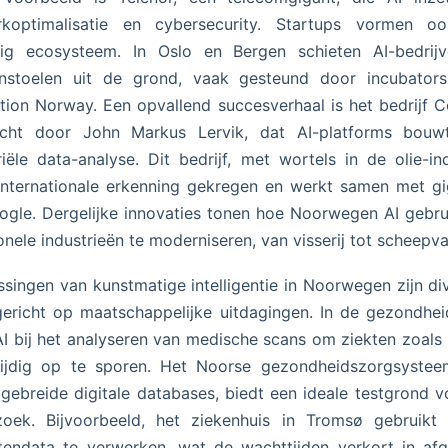
rkoptimalisatie en cybersecurity. Startups vormen o
dig ecosysteem. In Oslo en Bergen schieten AI-bedrijv
nstoelen uit de grond, vaak gesteund door incubators
tion Norway. Een opvallend succesverhaal is het bedrijf C
icht door John Markus Lervik, dat AI-platforms bouw
riële data-analyse. Dit bedrijf, met wortels in de olie-ind
internationale erkenning gekregen en werkt samen met g
ogle. Dergelijke innovaties tonen hoe Noorwegen AI gebr
ionele industrieën te moderniseren, van visserij tot scheepva
singen van kunstmatige intelligentie in Noorwegen zijn di
ericht op maatschappelijke uitdagingen. In de gezondhe
AI bij het analyseren van medische scans om ziekten zoals
tijdig op te sporen. Het Noorse gezondheidszorgsystee
itgebreide digitale databases, biedt een ideale testgrond v
zoek. Bijvoorbeeld, het ziekenhuis in Tromsø gebruikt
tendata te verwerken, wat de wachttijden verkort in af