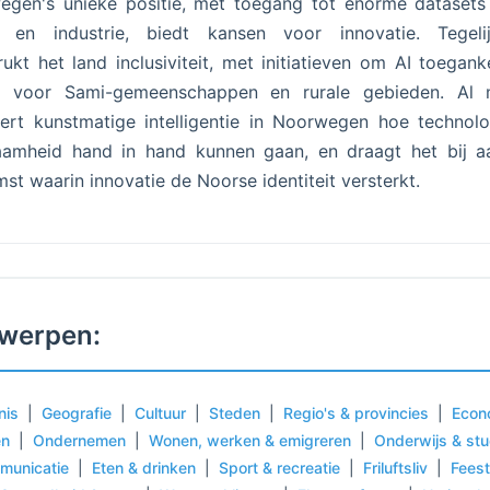
gen's unieke positie, met toegang tot enorme datasets
r en industrie, biedt kansen voor innovatie. Tegelijk
ukt het land inclusiviteit, met initiatieven om AI toeganke
 voor Sami-gemeenschappen en rurale gebieden. Al 
reert kunstmatige intelligentie in Noorwegen hoe technol
aamheid hand in hand kunnen gaan, en draagt het bij a
st waarin innovatie de Noorse identiteit versterkt.
werpen:
nis
|
Geografie
|
Cultuur
|
Steden
|
Regio's & provincies
|
Econ
en
|
Ondernemen
|
Wonen, werken & emigreren
|
Onderwijs & st
municatie
|
Eten & drinken
|
Sport & recreatie
|
Friluftsliv
|
Fees