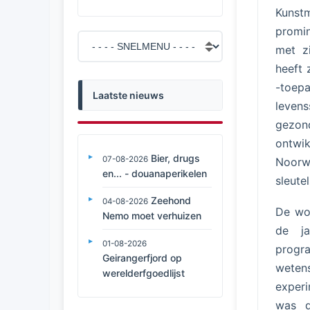
Kunstm
promi
met z
heeft 
-toepa
Laatste nieuws
leven
gezon
ontwik
Bier, drugs
07-08-2026
Noorw
en... - douanaperikelen
sleute
Zeehond
04-08-2026
De wor
Nemo moet verhuizen
de ja
01-08-2026
progra
Geirangerfjord op
weten
werelderfgoedlijst
experi
was d