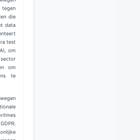
 tegen
len die
et data
nteert
ra test
 AI, om
 sector
ren om
ens te
orwegen
tionale
oritmes
e GDPR.
onlijke