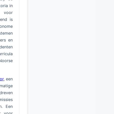
oria in
s voor
end is
tonome
stemen
jers en
udenten
rricula
Noorse
or
, een
tmatige
dreven
missies
n. Een
t voor