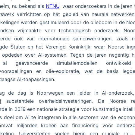
heim, nu bekend als
NTNU
, waar onderzoekers in de jaren 
rswerk verrichtten op het gebied van neurale netwerke
kelingen werden gestimuleerd door de olieboom in de No
ondsen vrijmaakte voor technologisch onderzoek. Noo
teerde ook van internationale samenwerkingen, zoals 
gde Staten en het Verenigd Koninkrijk, waar Noorse ing
s opdeden over AI-systemen. Tegen de jaren negentig h
 al geavanceerde simulatiemodellen ontwikkeld
voorspellingen en olie-exploratie, wat de basis legd
aagse AI-toepassingen.
ag de dag is Noorwegen een leider in AI-onderzoek
ij substantiële overheidsinvesteringen. De Noorse re
rde in 2019 een nationale strategie voor kunstmatige intelli
s doel om AI te integreren in alle sectoren van de econom
omvat miljarden kronen aan financiering voor onderz
keling. Universiteiten spelen hierin een cruciale rol.