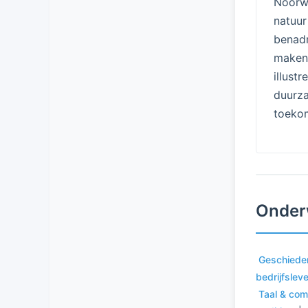
Noorwe
natuu
benadr
maken
illust
duurz
toekom
Onder
Geschiede
bedrijfslev
Taal & com