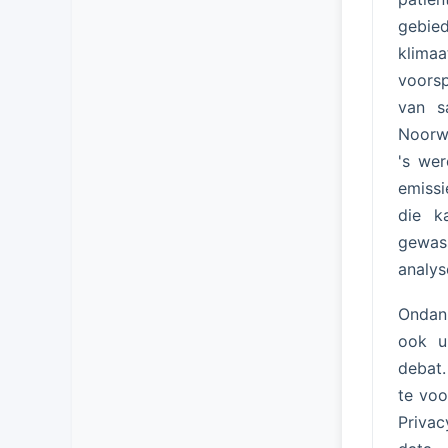
gebie
klimaa
voorsp
van s
Noorwe
's wer
emissi
die k
gewas
analys
Ondank
ook ui
debat.
te voo
Privac