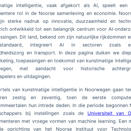
atige intelligentie, vaak afgekort als AI, speelt een
nentere rol in de Noorse samenleving en economie. Noor
ijn sterke nadruk op innovatie, duurzaamheid en techno
zich ontwikkeld tot een belangrijk centrum voor AI-onder
ssingen. Dit land, bekend om zijn natuurlijke rijkdommen 
sstandaard, integreert AI in sectoren zoals en
dheidszorg en transport. In deze pagina duiken we diep
keling, toepassingen en toekomst van kunstmatige intellige
egen, met aandacht voor historische achtergr
lspelers en uitdagingen.
tels van kunstmatige intelligentie in Noorwegen gaan te
ren zestig en zeventig, toen de eerste comput
mmeertalen hun intrede deden. In die periode begonnen
schappers bij instellingen zoals de
Universiteit van O
menteren met vroege vormen van machine learning. Een m
e oprichting van het Noorse Instituut voor Technolo