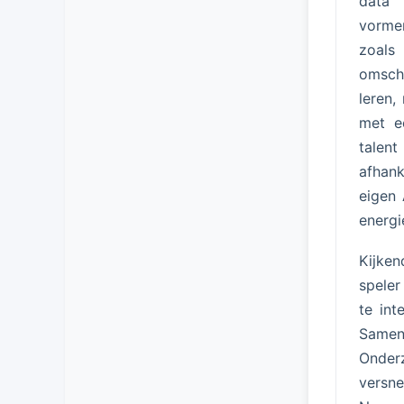
data 
vormen
zoal
omsch
leren,
met ee
talent
afhan
eigen 
energi
Kijken
speler
te int
Samen
Onderz
versn