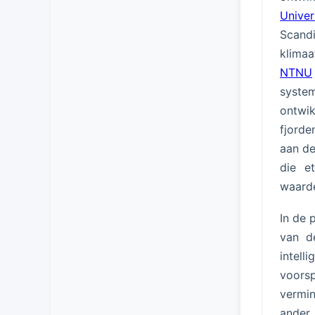
Univer
Scand
klima
NTNU
syste
ontwik
fjorde
aan de
die e
waard
In de 
van de
intel
voorsp
vermi
ander