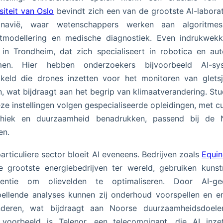
siteit van Oslo
bevindt zich een van de grootste AI-laborat
inavië, waar wetenschappers werken aan algoritme
atmodellering en medische diagnostiek. Even indrukwekk
in Trondheim, dat zich specialiseert in robotica en au
men. Hier hebben onderzoekers bijvoorbeeld AI-sy
keld die drones inzetten voor het monitoren van glets
n, wat bijdraagt aan het begrip van klimaatverandering. St
ze instellingen volgen gespecialiseerde opleidingen, met cu
thiek en duurzaamheid benadrukken, passend bij de 
en.
particuliere sector bloeit AI eveneens. Bedrijven zoals
Equin
 grootste energiebedrijven ter wereld, gebruiken kuns
ligentie om olievelden te optimaliseren. Door AI-ge
ellende analyses kunnen zij onderhoud voorspellen en e
nderen, wat bijdraagt aan Noorse duurzaamheidsdoele
 voorbeeld is Telenor, een telecomgigant, die AI inze