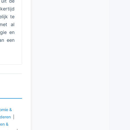
 uit de
ertijd
lijk te
met al
ogie en
an een
omie &
uderen
|
ten &