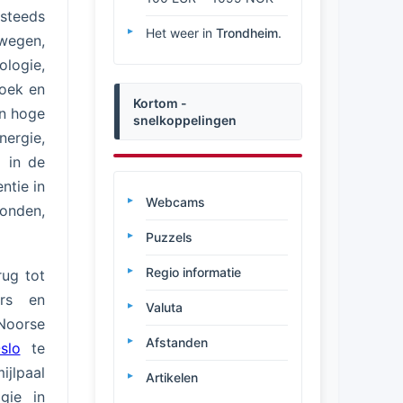
 steeds
Het weer in
Trondheim
.
wegen,
logie,
zoek en
Kortom -
en hoge
snelkoppelingen
ergie,
 in de
ntie in
Webcams
onden,
Puzzels
Regio informatie
rug tot
ers en
Valuta
 Noorse
Afstanden
slo
te
ijlpaal
Artikelen
gie in