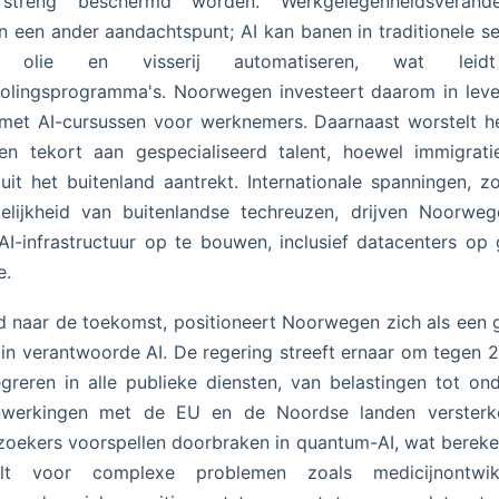
streng beschermd worden. Werkgelegenheidsverande
 een ander aandachtspunt; AI kan banen in traditionele s
s olie en visserij automatiseren, wat leid
olingsprogramma's. Noorwegen investeert daarom in leve
 met AI-cursussen voor werknemers. Daarnaast worstelt h
n tekort aan gespecialiseerd talent, hoewel immigrati
 uit het buitenland aantrekt. Internationale spanningen, z
kelijkheid van buitenlandse techreuzen, drijven Noorwe
AI-infrastructuur op te bouwen, inclusief datacenters op
e.
d naar de toekomst, positioneert Noorwegen zich als een 
 in verantwoorde AI. De regering streeft ernaar om tegen 
egreren in alle publieke diensten, van belastingen tot ond
werkingen met de EU en de Noordse landen versterke
oekers voorspellen doorbraken in quantum-AI, wat berek
elt voor complexe problemen zoals medicijnontwikk