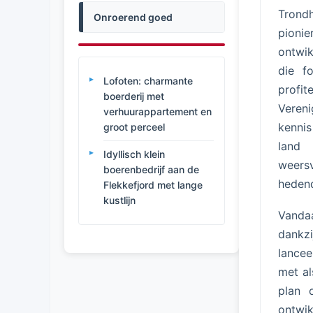
Trond
Onroerend goed
pionie
ontwik
die f
Lofoten: charmante
profi
boerderij met
Vereni
verhuurappartement en
kenni
groot perceel
land
Idyllisch klein
weers
boerenbedrijf aan de
hedend
Flekkefjord met lange
kustlijn
Vanda
dankz
lancee
met al
plan 
ontwik