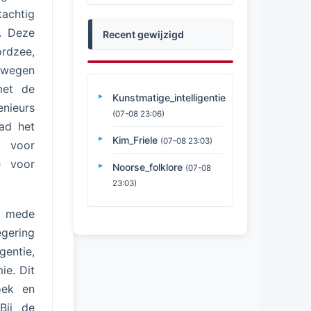
tachtig
n. Deze
Recent gewijzigd
ordzee,
rwegen
met de
Kunstmatige_intelligentie
enieurs
(07-08 23:06)
ad het
Kim_Friele
(07-08 23:03)
 voor
e voor
Noorse_folklore
(07-08
23:03)
, mede
gering
gentie,
ie. Dit
oek en
 Bij de