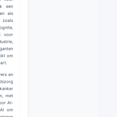
ok een
en als
 zoals
ognite,
t voor
ustrie,
iganten
uikt om
art.
vers en
idszorg
 kanker
m, met
oor AI-
 AI om
gelegen