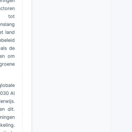
ringen
ectoren
t tot
nslang
et land
ebeleid
oals de
gen om
 groene
globale
2030 AI
erwijs.
n dit.
eningen
eling.