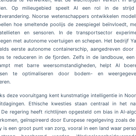
den. Op milieugebied speelt AI een rol in de strijd
tverandering. Noorse wetenschappers ontwikkelen model
ellen hoe smeltende poolijs de zeespiegel beïnvloedt, m
atellieten en sensoren. In de transportsector experime
gen met autonome voertuigen en schepen. Het bedrijf Ya
elds eerste autonome containerschip, aangedreven door
es te reduceren in de fjorden. Zelfs in de landbouw, een
ampt met barre weersomstandigheden, helpt AI boe
sen te optimaliseren door bodem- en weergegev
eren.
s deze vooruitgang kent kunstmatige intelligentie in No
tdagingen. Ethische kwesties staan centraal in het na
 De regering heeft richtlijnen opgesteld om bias in AI-alg
rkomen, geïnspireerd door Europese regelgeving zoals d
y is een groot punt van zorg, vooral in een land waar perso