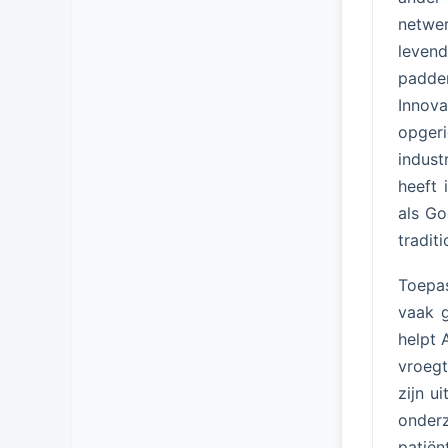
netwe
leven
padde
Innova
opger
indust
heeft 
als Go
tradit
Toepas
vaak g
helpt 
vroeg
zijn u
onder
patiën