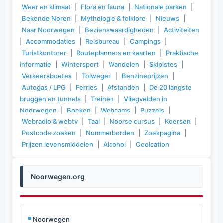
Weer en klimaat
|
Flora en fauna
|
Nationale parken
|
Bekende Noren
|
Mythologie & folklore
|
Nieuws
|
Naar Noorwegen
|
Bezienswaardigheden
|
Activiteiten
|
Accommodaties
|
Reisbureau
|
Campings
|
Turistkontorer
|
Routeplanners en kaarten
|
Praktische
informatie
|
Wintersport
|
Wandelen
|
Skipistes
|
Verkeersboetes
|
Tolwegen
|
Benzineprijzen
|
Autogas / LPG
|
Ferries
|
Afstanden
|
De 20 langste
bruggen en tunnels
|
Treinen
|
Vliegvelden in
Noorwegen
|
Boeken
|
Webcams
|
Puzzels
|
Webradio & webtv
|
Taal
|
Noorse cursus
|
Koersen
|
Postcode zoeken
|
Nummerborden
|
Zoekpagina
|
Prijzen levensmiddelen
|
Alcohol
|
Coolcation
Noorwegen.org
Noorwegen