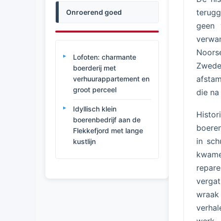
terugg
Onroerend goed
geen 
verwan
Noors
Lofoten: charmante
Zwede
boerderij met
afstam
verhuurappartement en
groot perceel
die na
Idyllisch klein
Histor
boerenbedrijf aan de
boeren
Flekkefjord met lange
in sch
kustlijn
kwame
repare
vergat
wraak 
verhal