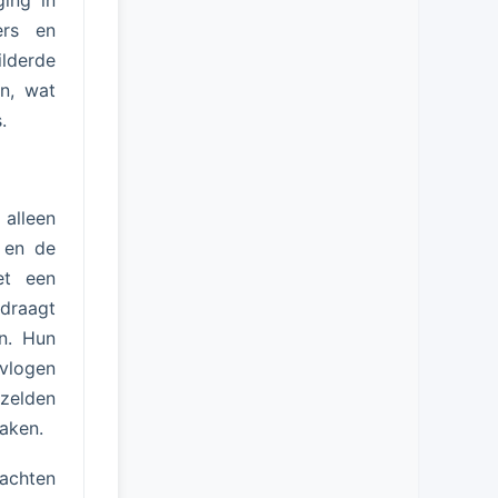
ging in
ers en
ilderde
n, wat
.
alleen
 en de
et een
 draagt
n. Hun
rvlogen
 zelden
aken.
rachten