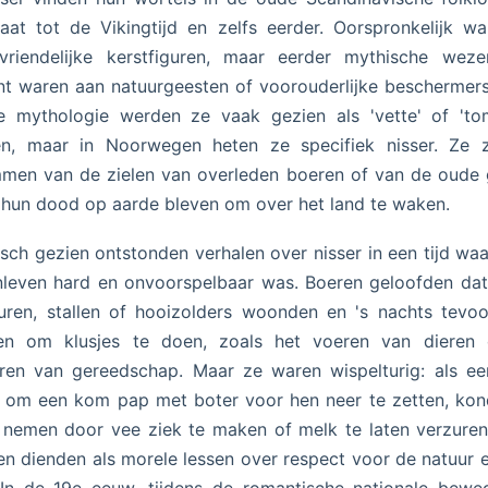
aat tot de Vikingtijd en zelfs eerder. Oorspronkelijk w
vriendelijke kerstfiguren, maar eerder mythische weze
t waren aan natuurgeesten of voorouderlijke beschermers
e mythologie werden ze vaak gezien als 'vette' of 'tom
n, maar in Noorwegen heten ze specifiek nisser. Ze 
men van de zielen van overleden boeren of van de oude
 hun dood op aarde bleven om over het land te waken.
isch gezien ontstonden verhalen over nisser in een tijd waa
leven hard en onvoorspelbaar was. Boeren geloofden dat
uren, stallen of hooizolders woonden en 's nachts tevoo
n om klusjes te doen, zoals het voeren van dieren 
ren van gereedschap. Maar ze waren wispelturig: als e
 om een kom pap met boter voor hen neer te zetten, ko
nemen door vee ziek te maken of melk te laten verzure
en dienden als morele lessen over respect voor de natuur 