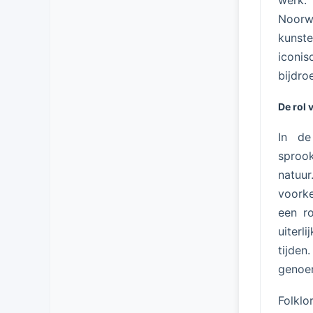
werk. 
Noorw
kunste
iconi
bijdro
De rol 
In de
sproo
natuu
voorke
een r
uiterl
tijden
genoem
Folklo