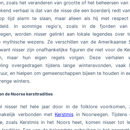
en, zoals het veranderen van grootte of het beheersen van 
kend verhaal is dat van de nisse die een boerderij redt va
p tijd alarm te slaan, maar alleen als hij met respec
deld. In sommige regio's, zoals in de fjorden van
gen, worden nisser gelinkt aan lokale legendes over t
 mythische wezens. Ze verschillen van de Amerikaanse 
 want nisser zijn onafhankelijke figuren die niet voor de K
n, maar hun eigen regels volgen. Deze verhalen 
ling overgedragen tijdens lange winteravonden, vaak b
uur, en hielpen om gemeenschappen bijeen te houden in e
renge winters.
en de Noorse kersttradities
 nisser het hele jaar door in de folklore voorkomen, 
makelijk verbonden met
Kerstmis
in Noorwegen. Tijdens d
e, zoals Kerstmis in het Noors heet, komen nisser tot l