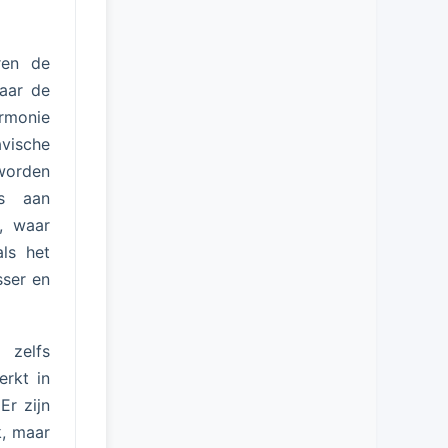
ren de
waar de
armonie
vische
worden
rs aan
, waar
als het
sser en
 zelfs
erkt in
Er zijn
k, maar