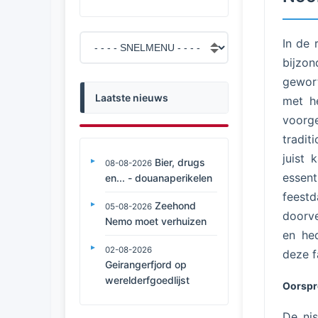
In de 
bijzo
gewort
Laatste nieuws
met he
voorge
tradit
juist 
Bier, drugs
08-08-2026
essen
en... - douanaperikelen
feest
Zeehond
05-08-2026
doorve
Nemo moet verhuizen
en he
02-08-2026
deze f
Geirangerfjord op
werelderfgoedlijst
Oorspr
De nis