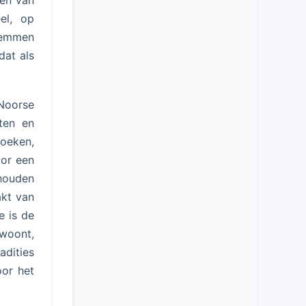
ten van
el, op
stemmen
dat als
 Noorse
nten en
boeken,
oor een
ehouden
kt van
e is de
woont,
dities
oor het