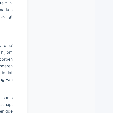
e zijn.
emarken
uk ligt
ire is?
 hij om
dorpen
inderen
rie dat
ing van
r soms
dschap.
enigde