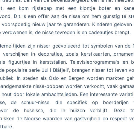
e tradities. Een van de bekendste gebruiken is het neerzet
røt, een kom rijstepap met een klontje boter en kane
vond. Dit is een offer aan de nisse om hem gunstig te 
 voorspoedig nieuw jaar te garanderen. Kinderen geloven 
 verdwenen is, de nisse tevreden is en cadeautjes brengt.
erne tijden zijn nisser geëvolueerd tot symbolen van de
e verschijnen in decoraties, zoals kerstkaarten, orname
als figuurtjes in kerststallen. Televisieprogramma's en 
de populaire serie 'Jul i Blåfjell', brengen nisser tot leven v
ubliek. In steden als Oslo en Bergen worden markten g
handgemaakte nisse-poppen worden verkocht, vaak gemaa
 hout door lokale ambachtslieden. Een interessante variati
isse, de schuur-nisse, die specifiek op boerderijen 
over de husnisse, die in huizen verblijft. Deze tra
ukken de Noorse waarden van gastvrijheid en respect v
tbare.