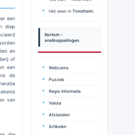
Het weer in
Trondheim
.
ser een
n diep
cieerd
Kortom -
snelkoppelingen
 worden
rden en
erij of
men een
Webcams
ens de
Puzzels
eratie
tekenis
Regio informatie
en van
Valuta
Afstanden
Artikelen
re, die