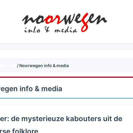
gen.org
/ Noorwegen info & media
egen info & media
er: de mysterieuze kabouters uit de
se folklore