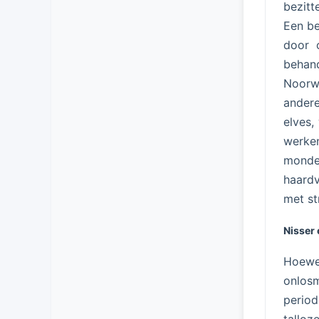
bezitt
Een be
door o
behan
Noorwe
andere
elves,
werke
monde
haardv
met st
Nisser 
Hoewel
onlos
period