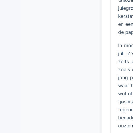
talloz
juleg
kersta
en een
de pap
In mod
jul. Z
zelfs 
zoals 
jong p
waar 
wol of
fjøsn
tegen
benadr
onzich