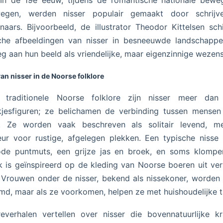
In de 19e eeuw, tijdens de romantische nationale bewe
egen, werden nisser populair gemaakt door schrijv
naars. Bijvoorbeeld, de illustrator Theodor Kittelsen sch
sche afbeeldingen van nisser in besneeuwde landschappe
eg aan hun beeld als vriendelijke, maar eigenzinnige wezens
van nisser in de Noorse folklore
 traditionele Noorse folklore zijn nisser meer dan 
kjesfiguren; ze belichamen de verbinding tussen mensen
r. Ze worden vaak beschreven als solitair levend, m
ur voor rustige, afgelegen plekken. Een typische nisse
ode puntmuts, een grijze jas en broek, en soms klompe
ijk is geïnspireerd op de kleding van Noorse boeren uit ve
. Vrouwen onder de nisser, bekend als nissekoner, worden
d, maar als ze voorkomen, helpen ze met huishoudelijke t
reverhalen vertellen over nisser die bovennatuurlijke k