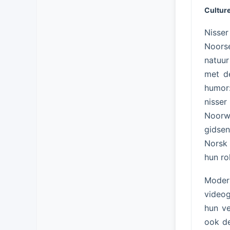
Culture
Nisse
Noorse
natuur
met d
humor
nisse
Noorw
gidsen
Norsk 
hun rol
Moder
videog
hun ve
ook de