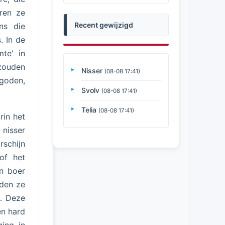
aren ze
Recent gewijzigd
ns die
. In de
te' in
zouden
Nisser
(08-08 17:41)
 goden,
Svolv
(08-08 17:41)
Telia
(08-08 17:41)
rin het
 nisser
rschijn
of het
en boer
nden ze
n. Deze
en hard