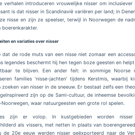
e verhalen introduceren vrouwelijke nisser om inclusiever t
ssant is dat nisser in Scandinavië variëren per land; in Den
ze nisse en zijn ze speelser, terwijl in Noorwegen de nadr
 boerenkarakter.
eiten en variaties over nisser
e dat de rode muts van een nisse niet zomaar een accesso
s legendes beschermt hij hen tegen boze geesten en helpt
htbaar te blijven. Een ander feit: in sommige Noorse 
seren families 'nisse-jachten' tijdens Kerstmis, waarbij k
 zoeken van nisser in de sneeuw. Er bestaat zelfs een theo
 geïnspireerd zijn op de Sami-cultuur, de inheemse bevolk
Noorwegen, waar natuurgeesten een grote rol spelen.
ties zijn er volop. In kustgebieden worden nisse
hilderd als vissers, met netten in plaats van boerengeree
ns de 20e eeuw werden nisser geëxporteerd naar de Ver