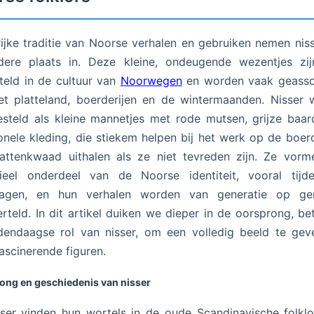
rijke traditie van Noorse verhalen en gebruiken nemen nis
ndere plaats in. Deze kleine, ondeugende wezentjes zij
eld in de cultuur van
Noorwegen
en worden vaak geasso
t platteland, boerderijen en de wintermaanden. Nisser
steld als kleine mannetjes met rode mutsen, grijze baa
ionele kleding, die stiekem helpen bij het werk op de boerd
kattenkwaad uithalen als ze niet tevreden zijn. Ze vor
tieel onderdeel van de Noorse identiteit, vooral tijd
dagen, en hun verhalen worden van generatie op gen
rteld. In dit artikel duiken we dieper in de oorsprong, be
dendaagse rol van nisser, om een volledig beeld te gev
ascinerende figuren.
ong en geschiedenis van nisser
ser vinden hun wortels in de oude Scandinavische folklo