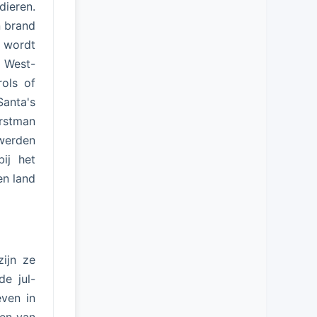
dieren.
n brand
t wordt
 West-
rols of
Santa's
erstman
werden
ij het
en land
zijn ze
e jul-
even in