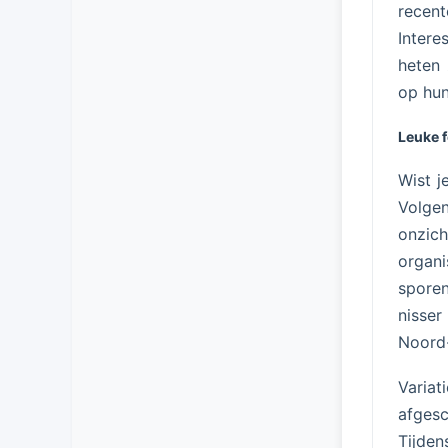
recent
Intere
heten 
op hun
Leuke f
Wist j
Volgen
onzic
organi
sporen
nisser
Noord-
Varia
afgesc
Tijde