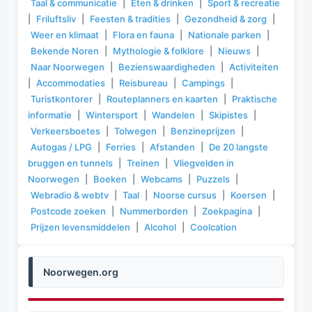
Taal & communicatie
|
Eten & drinken
|
Sport & recreatie
|
Friluftsliv
|
Feesten & tradities
|
Gezondheid & zorg
|
Weer en klimaat
|
Flora en fauna
|
Nationale parken
|
Bekende Noren
|
Mythologie & folklore
|
Nieuws
|
Naar Noorwegen
|
Bezienswaardigheden
|
Activiteiten
|
Accommodaties
|
Reisbureau
|
Campings
|
Turistkontorer
|
Routeplanners en kaarten
|
Praktische
informatie
|
Wintersport
|
Wandelen
|
Skipistes
|
Verkeersboetes
|
Tolwegen
|
Benzineprijzen
|
Autogas / LPG
|
Ferries
|
Afstanden
|
De 20 langste
bruggen en tunnels
|
Treinen
|
Vliegvelden in
Noorwegen
|
Boeken
|
Webcams
|
Puzzels
|
Webradio & webtv
|
Taal
|
Noorse cursus
|
Koersen
|
Postcode zoeken
|
Nummerborden
|
Zoekpagina
|
Prijzen levensmiddelen
|
Alcohol
|
Coolcation
Noorwegen.org