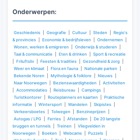
Onderwerpen:
Geschiedenis
|
Geografie
|
Cultuur
|
Steden
|
Regio's
& provincies
|
Economie & bedrijfsleven
|
Ondernemen
|
Wonen, werken & emigreren
|
Onderwijs & studeren
|
Taal & communicatie
|
Eten & drinken
|
Sport & recreatie
|
Friluftsliv
|
Feesten & tradities
|
Gezondheid & zorg
|
Weer en klimaat
|
Flora en fauna
|
Nationale parken
|
Bekende Noren
|
Mythologie & folklore
|
Nieuws
|
Naar Noorwegen
|
Bezienswaardigheden
|
Activiteiten
|
Accommodaties
|
Reisbureau
|
Campings
|
Turistkontorer
|
Routeplanners en kaarten
|
Praktische
informatie
|
Wintersport
|
Wandelen
|
Skipistes
|
Verkeersboetes
|
Tolwegen
|
Benzineprijzen
|
Autogas / LPG
|
Ferries
|
Afstanden
|
De 20 langste
bruggen en tunnels
|
Treinen
|
Vliegvelden in
Noorwegen
|
Boeken
|
Webcams
|
Puzzels
|