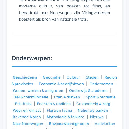
moderne cultuur, van boeken tot films, en
benadrukt hoe Noorwegen zijn Vikingverleden
koestert als bron van nationale trots.
Onderwerpen:
Geschiedenis
|
Geografie
|
Cultuur
|
Steden
|
Regio's
& provincies
|
Economie & bedrijfsleven
|
Ondernemen
|
Wonen, werken & emigreren
|
Onderwijs & studeren
|
Taal & communicatie
|
Eten & drinken
|
Sport & recreatie
|
Friluftsliv
|
Feesten & tradities
|
Gezondheid & zorg
|
Weer en klimaat
|
Flora en fauna
|
Nationale parken
|
Bekende Noren
|
Mythologie & folklore
|
Nieuws
|
Naar Noorwegen
|
Bezienswaardigheden
|
Activiteiten