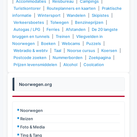
|
Accommodaties
|
Reisbureau
|
Campings
|
Turistkontorer
|
Routeplanners en kaarten
|
Praktische
informatie
|
Wintersport
|
Wandelen
|
Skipistes
|
Verkeersboetes
|
Tolwegen
|
Benzineprijzen
|
Autogas / LPG
|
Ferries
|
Afstanden
|
De 20 langste
bruggen en tunnels
|
Treinen
|
Vliegvelden in
Noorwegen
|
Boeken
|
Webcams
|
Puzzels
|
Webradio & webtv
|
Taal
|
Noorse cursus
|
Koersen
|
Postcode zoeken
|
Nummerborden
|
Zoekpagina
|
Prijzen levensmiddelen
|
Alcohol
|
Coolcation
Noorwegen.org
Noorwegen
Reizen
Foto & Media
Ting & Tang