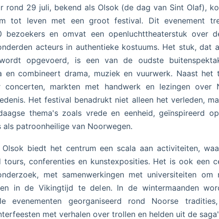
ar rond 29 juli, bekend als Olsok (de dag van Sint Olaf), k
um tot leven met een groot festival. Dit evenement tre
0 bezoekers en omvat een openluchttheaterstuk over de
nderden acteurs in authentieke kostuums. Het stuk, dat a
wordt opgevoerd, is een van de oudste buitenspektak
a en combineert drama, muziek en vuurwerk. Naast het t
er concerten, markten met handwerk en lezingen over 
edenis. Het festival benadrukt niet alleen het verleden, m
daagse thema's zoals vrede en eenheid, geïnspireerd op
s als patroonheilige van Noorwegen.
 Olsok biedt het centrum een scala aan activiteiten, wa
 tours, conferenties en kunstexposities. Het is ook een 
onderzoek, met samenwerkingen met universiteiten om 
ten in de Vikingtijd te delen. In de wintermaanden wo
ale evenementen georganiseerd rond Noorse tradities,
terfeesten met verhalen over trollen en helden uit de saga'