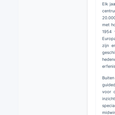
Elk ja
centr
20.00
met ho
1954 
Europ
zijn 
geschi
heden
erfeni
Buiten
guided
voor 
inzich
speci
midwin