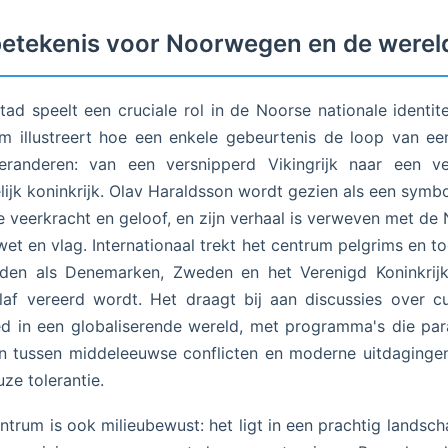
betekenis voor Noorwegen en de werel
stad speelt een cruciale rol in de Noorse nationale identite
m illustreert hoe een enkele gebeurtenis de loop van ee
eranderen: van een versnipperd Vikingrijk naar een ve
elijk koninkrijk. Olav Haraldsson wordt gezien als een symb
 veerkracht en geloof, en zijn verhaal is verweven met de
et en vlag. Internationaal trekt het centrum pelgrims en to
nden als Denemarken, Zweden en het Verenigd Koninkrij
laf vereerd wordt. Het draagt bij aan discussies over cu
d in een globaliserende wereld, met programma's die para
n tussen middeleeuwse conflicten en moderne uitdaginge
uze tolerantie.
ntrum is ook milieubewust: het ligt in een prachtig landsc