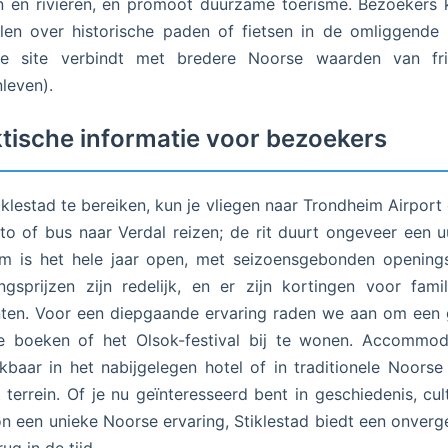
 en rivieren, en promoot duurzame toerisme. Bezoekers
en over historische paden of fietsen in de omliggende 
e site verbindt met bredere Noorse waarden van frilu
nleven).
tische informatie voor bezoekers
klestad te bereiken, kun je vliegen naar Trondheim Airport
to of bus naar Verdal reizen; de rit duurt ongeveer een u
m is het hele jaar open, met seizoensgebonden openings
gsprijzen zijn redelijk, en er zijn kortingen voor fami
ten. Voor een diepgaande ervaring raden we aan om een
e boeken of het Olsok-festival bij te wonen. Accommod
kbaar in het nabijgelegen hotel of in traditionele Noorse
 terrein. Of je nu geïnteresseerd bent in geschiedenis, cul
 een unieke Noorse ervaring, Stiklestad biedt een onverge