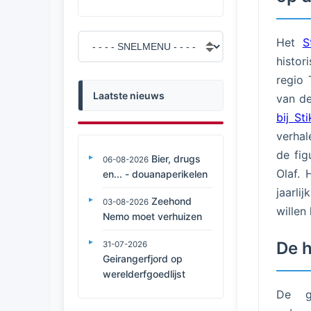
Het
S
histor
regio 
Laatste nieuws
van d
bij St
verhal
de fi
Bier, drugs
06-08-2026
Olaf. 
en... - douanaperikelen
jaarli
Zeehond
03-08-2026
willen
Nemo moet verhuizen
De h
31-07-2026
Geirangerfjord op
werelderfgoedlijst
De ge