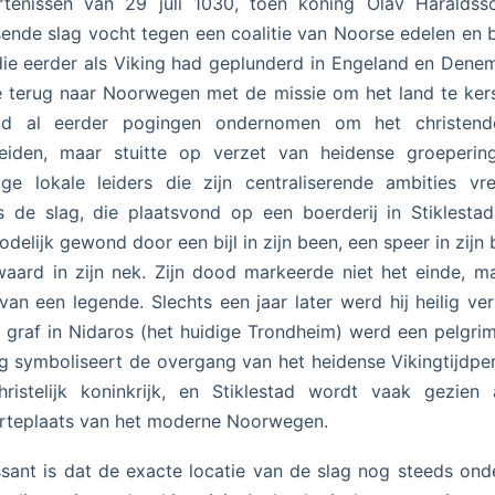
rtenissen van 29 juli 1030, toen koning Olav Haraldss
sende slag vocht tegen een coalitie van Noorse edelen en 
die eerder als Viking had geplunderd in Engeland en Dene
 terug naar Noorwegen met de missie om het land te ker
ad al eerder pogingen ondernomen om het christen
reiden, maar stuitte op verzet van heidense groeperin
ge lokale leiders die zijn centraliserende ambities vr
s de slag, die plaatsvond op een boerderij in Stiklesta
odelijk gewond door een bijl in zijn been, een speer in zijn 
aard in zijn nek. Zijn dood markeerde niet het einde, m
van een legende. Slechts een jaar later werd hij heilig ver
n graf in Nidaros (het huidige Trondheim) werd een pelgri
g symboliseert de overgang van het heidense Vikingtijdpe
ristelijk koninkrijk, en Stiklestad wordt vaak gezien
rteplaats van het moderne Noorwegen.
ssant is dat de exacte locatie van de slag nog steeds on