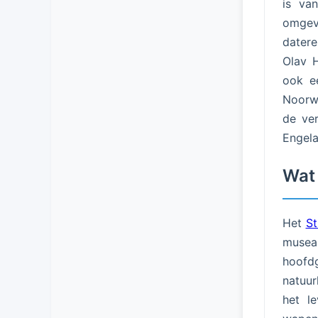
is van
omgev
datere
Olav H
ook ee
Noorwe
de ver
Engela
Wat 
Het
St
musea
hoofdg
natuur
het le