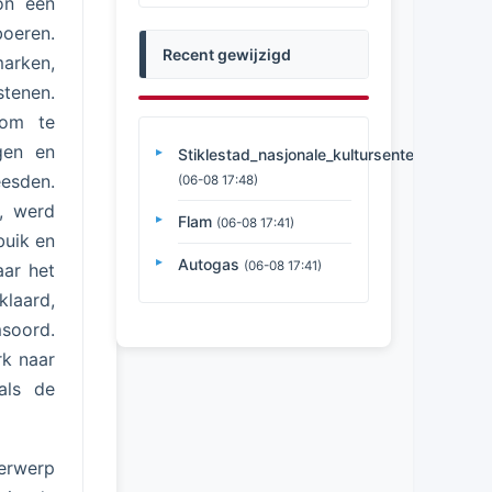
on een
boeren.
Recent gewijzigd
marken,
stenen.
dom te
gen en
Stiklestad_nasjonale_kultursenter
eesden.
(06-08 17:48)
d, werd
Flam
(06-08 17:41)
buik en
Autogas
(06-08 17:41)
aar het
klaard,
msoord.
rk naar
 als de
derwerp