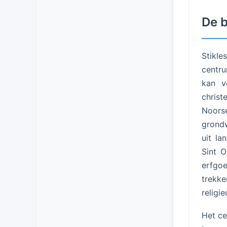
De 
Stikle
centru
kan v
christ
Noorse
grondw
uit la
Sint O
erfgoe
trekke
religie
Het ce