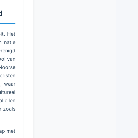
d
it. Het
n natie
renigd
ool van
 Noorse
eristen
k, waar
ltureel
llellen
n zoals
hap met