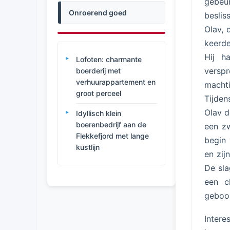
gebeu
Onroerend goed
beslis
Olav, 
keerde
Hij h
Lofoten: charmante
versp
boerderij met
verhuurappartement en
machti
groot perceel
Tijden
Olav d
Idyllisch klein
boerenbedrijf aan de
een zw
Flekkefjord met lange
begin 
kustlijn
en zij
De sla
een ch
geboo
Intere