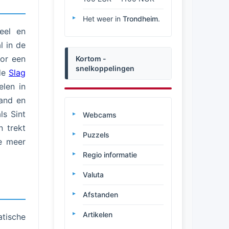
Het weer in
Trondheim
.
reel en
l in de
oor een
Kortom -
snelkoppelingen
 de
Slag
len in
land en
ls Sint
Webcams
n trekt
Puzzels
ie meer
Regio informatie
Valuta
Afstanden
Artikelen
tische