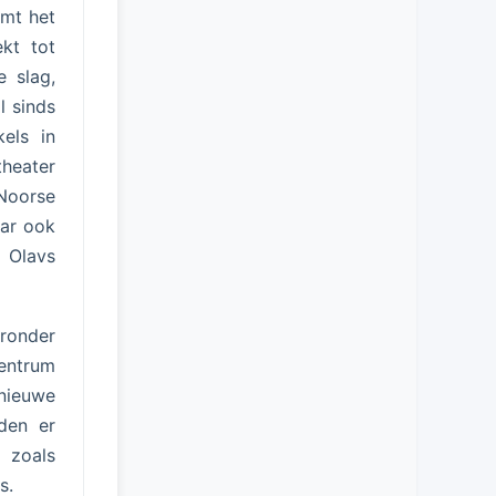
omt het
kt tot
 slag,
l sinds
els in
heater
Noorse
aar ook
 Olavs
aronder
centrum
nieuwe
rden er
 zoals
s.