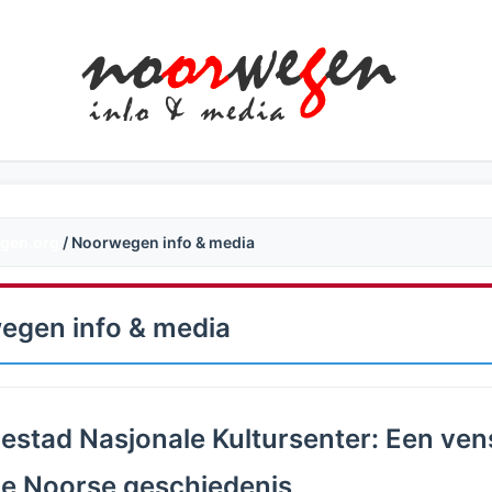
gen.org
/ Noorwegen info & media
egen info & media
lestad Nasjonale Kultursenter: Een ven
de Noorse geschiedenis