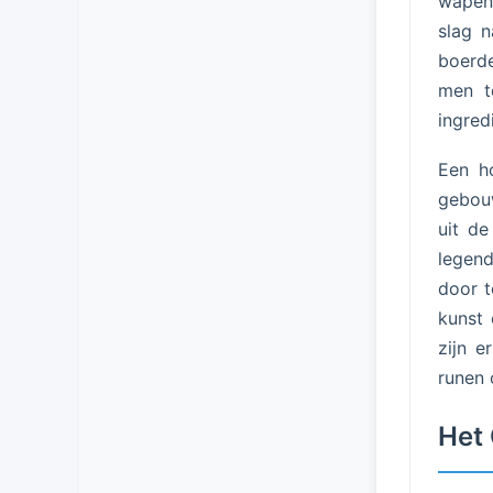
wapens
slag 
boerd
men t
ingred
Een h
gebouw
uit d
legend
door t
kunst 
zijn e
runen 
Het 