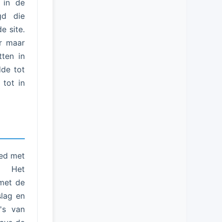
n in de
gd die
e site.
er maar
tten in
dde tot
 tot in
ied met
n. Het
 met de
slag en
a's van