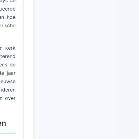
lays de
ueerde
en hoe
rische
n kerk
aterend
ens de
le jaar
leeuwse
inderen
en over
en