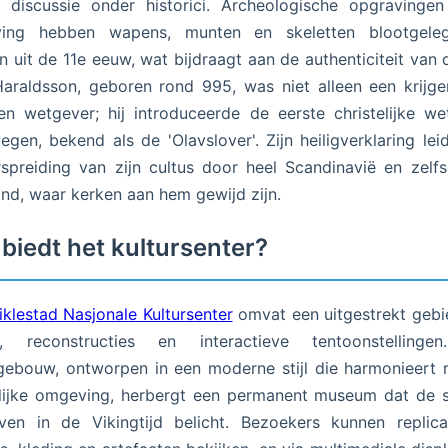
 discussie onder historici. Archeologische opgravinge
ing hebben wapens, munten en skeletten blootgele
n uit de 11e eeuw, wat bijdraagt aan de authenticiteit van d
araldsson, geboren rond 995, was niet alleen een krijg
n wetgever; hij introduceerde de eerste christelijke we
gen, bekend als de 'Olavslover'. Zijn heiligverklaring lei
spreiding van zijn cultus door heel Scandinavië en zelfs
nd, waar kerken aan hem gewijd zijn.
biedt het kultursenter?
iklestad Nasjonale Kultursenter
omvat een uitgestrekt geb
, reconstructies en interactieve tentoonstellinge
ebouw, ontworpen in een moderne stijl die harmonieert
lijke omgeving, herbergt een permanent museum dat de 
ven in de Vikingtijd belicht. Bezoekers kunnen replic