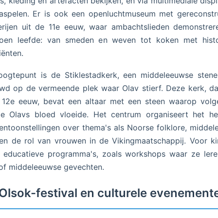
, kleding en artefacten bekijken, en via multimediale disp
naspelen. Er is ook een openluchtmuseum met gereconstr
erijen uit de 11e eeuw, waar ambachtslieden demonstrer
oen leefde: van smeden en weven tot koken met histo
iënten.
oogtepunt is de Stiklestadkerk, een middeleeuwse stene
d op de vermeende plek waar Olav stierf. Deze kerk, d
e 12e eeuw, bevat een altaar met een steen waarop volg
e Olavs bloed vloeide. Het centrum organiseert het he
entoonstellingen over thema's als Noorse folklore, midde
en de rol van vrouwen in de Vikingmaatschappij. Voor k
r educatieve programma's, zoals workshops waar ze ler
of middeleeuwse gevechten.
Olsok-festival en culturele evenement