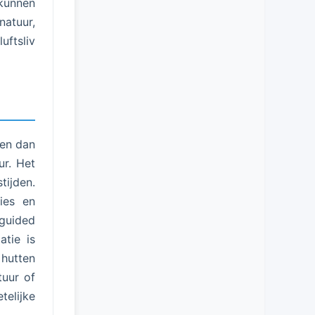
 kunnen
natuur,
ftsliv
 en dan
ur. Het
tijden.
lies en
 guided
atie is
 hutten
tuur of
telijke