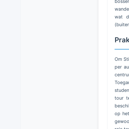
bossen
wandel
wat d
(buite
Prak
Om Sti
per au
centru
Toegan
studen
tour t
beschi
op het
gewoon