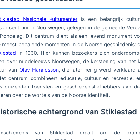
tiklestad Nasjonale Kultursenter
is een belangrijk cultu
isch centrum in Noorwegen, gelegen in de gemeente Verda
Trøndelag. Dit centrum dient als een levend monument v
e meest bepalende momenten in de Noorse geschiedenis:
iklestad
in 1030. Hier kunnen bezoekers zich onderdompe
en over middeleeuws Noorwegen, de kerstening van het 
guur van
Olav Haraldsson
, die later heilig werd verklaard a
Het centrum combineert educatie, cultuur en recreatie, e
jks duizenden toeristen en geschiedenisliefhebbers aan d
 leren over de wortels van de Noorse identiteit.
istorische achtergrond van Stiklestad
schiedenis van Stiklestad draait om de drama