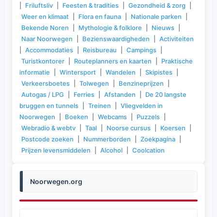
|
Friluftsliv
|
Feesten & tradities
|
Gezondheid & zorg
|
Weer en klimaat
|
Flora en fauna
|
Nationale parken
|
Bekende Noren
|
Mythologie & folklore
|
Nieuws
|
Naar Noorwegen
|
Bezienswaardigheden
|
Activiteiten
|
Accommodaties
|
Reisbureau
|
Campings
|
Turistkontorer
|
Routeplanners en kaarten
|
Praktische
informatie
|
Wintersport
|
Wandelen
|
Skipistes
|
Verkeersboetes
|
Tolwegen
|
Benzineprijzen
|
Autogas / LPG
|
Ferries
|
Afstanden
|
De 20 langste
bruggen en tunnels
|
Treinen
|
Vliegvelden in
Noorwegen
|
Boeken
|
Webcams
|
Puzzels
|
Webradio & webtv
|
Taal
|
Noorse cursus
|
Koersen
|
Postcode zoeken
|
Nummerborden
|
Zoekpagina
|
Prijzen levensmiddelen
|
Alcohol
|
Coolcation
Noorwegen.org