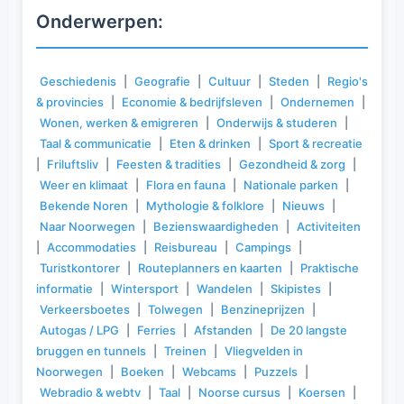
Onderwerpen:
Geschiedenis
|
Geografie
|
Cultuur
|
Steden
|
Regio's
& provincies
|
Economie & bedrijfsleven
|
Ondernemen
|
Wonen, werken & emigreren
|
Onderwijs & studeren
|
Taal & communicatie
|
Eten & drinken
|
Sport & recreatie
|
Friluftsliv
|
Feesten & tradities
|
Gezondheid & zorg
|
Weer en klimaat
|
Flora en fauna
|
Nationale parken
|
Bekende Noren
|
Mythologie & folklore
|
Nieuws
|
Naar Noorwegen
|
Bezienswaardigheden
|
Activiteiten
|
Accommodaties
|
Reisbureau
|
Campings
|
Turistkontorer
|
Routeplanners en kaarten
|
Praktische
informatie
|
Wintersport
|
Wandelen
|
Skipistes
|
Verkeersboetes
|
Tolwegen
|
Benzineprijzen
|
Autogas / LPG
|
Ferries
|
Afstanden
|
De 20 langste
bruggen en tunnels
|
Treinen
|
Vliegvelden in
Noorwegen
|
Boeken
|
Webcams
|
Puzzels
|
Webradio & webtv
|
Taal
|
Noorse cursus
|
Koersen
|