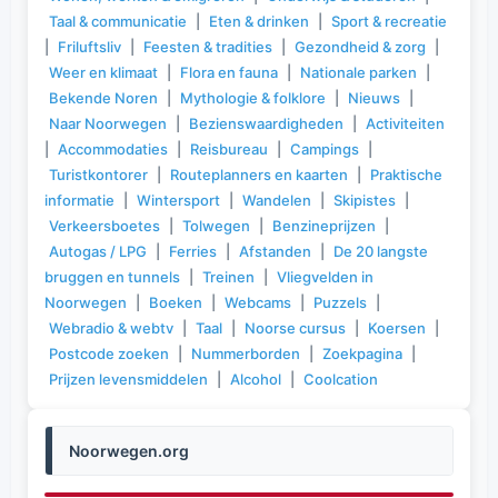
Taal & communicatie
|
Eten & drinken
|
Sport & recreatie
|
Friluftsliv
|
Feesten & tradities
|
Gezondheid & zorg
|
Weer en klimaat
|
Flora en fauna
|
Nationale parken
|
Bekende Noren
|
Mythologie & folklore
|
Nieuws
|
Naar Noorwegen
|
Bezienswaardigheden
|
Activiteiten
|
Accommodaties
|
Reisbureau
|
Campings
|
Turistkontorer
|
Routeplanners en kaarten
|
Praktische
informatie
|
Wintersport
|
Wandelen
|
Skipistes
|
Verkeersboetes
|
Tolwegen
|
Benzineprijzen
|
Autogas / LPG
|
Ferries
|
Afstanden
|
De 20 langste
bruggen en tunnels
|
Treinen
|
Vliegvelden in
Noorwegen
|
Boeken
|
Webcams
|
Puzzels
|
Webradio & webtv
|
Taal
|
Noorse cursus
|
Koersen
|
Postcode zoeken
|
Nummerborden
|
Zoekpagina
|
Prijzen levensmiddelen
|
Alcohol
|
Coolcation
Noorwegen.org