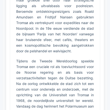
maar groeide snel door haar strategische
ligging als uitvalsbasis voor poolreizen.
Beroemde ontdekkingsreizigers zoals Roald
Amundsen en Fridtjof Nansen gebruikten
Tromsø als vertrekpunt voor expedities naar de
Noordpool. In de 19e eeuw verdiende de stad
de bijnaam 'Parijs van het Noorden' vanwege
haar bruisende sfeer, met cafés, theaters en
een kosmopolitische bevolking aangetrokken
door de pelshandel en walvisjacht.
Tijdens de Tweede Wereldoorlog speelde
Tromsø een cruciale rol als toevluchtsoord voor
de Noorse regering en als basis voor
verzetsactiviteiten tegen de Duitse bezetting.
Na de oorlog ontwikkelde de stad zich tot een
centrum voor onderwijs en onderzoek, met de
oprichting van de Universiteit van Tromsø in
1968, de noordelijkste universiteit ter wereld.
Vandaag de dag herinnert het Polarmuseum aan