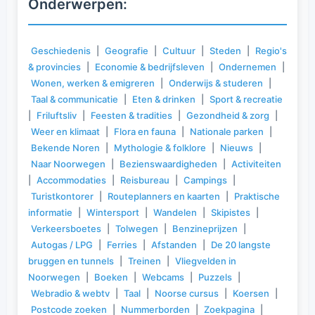
Onderwerpen:
Geschiedenis
|
Geografie
|
Cultuur
|
Steden
|
Regio's
& provincies
|
Economie & bedrijfsleven
|
Ondernemen
|
Wonen, werken & emigreren
|
Onderwijs & studeren
|
Taal & communicatie
|
Eten & drinken
|
Sport & recreatie
|
Friluftsliv
|
Feesten & tradities
|
Gezondheid & zorg
|
Weer en klimaat
|
Flora en fauna
|
Nationale parken
|
Bekende Noren
|
Mythologie & folklore
|
Nieuws
|
Naar Noorwegen
|
Bezienswaardigheden
|
Activiteiten
|
Accommodaties
|
Reisbureau
|
Campings
|
Turistkontorer
|
Routeplanners en kaarten
|
Praktische
informatie
|
Wintersport
|
Wandelen
|
Skipistes
|
Verkeersboetes
|
Tolwegen
|
Benzineprijzen
|
Autogas / LPG
|
Ferries
|
Afstanden
|
De 20 langste
bruggen en tunnels
|
Treinen
|
Vliegvelden in
Noorwegen
|
Boeken
|
Webcams
|
Puzzels
|
Webradio & webtv
|
Taal
|
Noorse cursus
|
Koersen
|
Postcode zoeken
|
Nummerborden
|
Zoekpagina
|