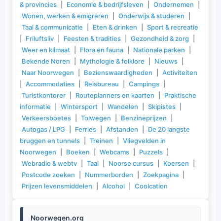
& provincies
|
Economie & bedrijfsleven
|
Ondernemen
|
Wonen, werken & emigreren
|
Onderwijs & studeren
|
Taal & communicatie
|
Eten & drinken
|
Sport & recreatie
|
Friluftsliv
|
Feesten & tradities
|
Gezondheid & zorg
|
Weer en klimaat
|
Flora en fauna
|
Nationale parken
|
Bekende Noren
|
Mythologie & folklore
|
Nieuws
|
Naar Noorwegen
|
Bezienswaardigheden
|
Activiteiten
|
Accommodaties
|
Reisbureau
|
Campings
|
Turistkontorer
|
Routeplanners en kaarten
|
Praktische
informatie
|
Wintersport
|
Wandelen
|
Skipistes
|
Verkeersboetes
|
Tolwegen
|
Benzineprijzen
|
Autogas / LPG
|
Ferries
|
Afstanden
|
De 20 langste
bruggen en tunnels
|
Treinen
|
Vliegvelden in
Noorwegen
|
Boeken
|
Webcams
|
Puzzels
|
Webradio & webtv
|
Taal
|
Noorse cursus
|
Koersen
|
Postcode zoeken
|
Nummerborden
|
Zoekpagina
|
Prijzen levensmiddelen
|
Alcohol
|
Coolcation
Noorwegen.org