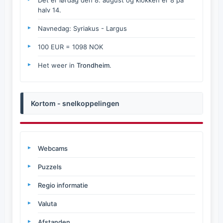
Det er lørdag den 8. august og klokken er 8 på
halv 14.
Navnedag: Syriakus - Largus
100 EUR = 1098 NOK
Het weer in
Trondheim
.
Kortom - snelkoppelingen
Webcams
Puzzels
Regio informatie
Valuta
Afstanden