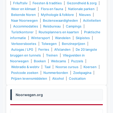
|
Friluftsliv
|
Feesten & tradities
|
Gezondheid & zorg
|
Weer en klimaat
|
Flora en fauna
|
Nationale parken
|
Bekende Noren
|
Mythologie & folklore
|
Nieuws
|
Naar Noorwegen
|
Bezienswaardigheden
|
Activiteiten
|
Accommodaties
|
Reisbureau
|
Campings
|
Turistkontorer
|
Routeplanners en kaarten
|
Praktische
informatie
|
Wintersport
|
Wandelen
|
Skipistes
|
Verkeersboetes
|
Tolwegen
|
Benzineprijzen
|
Autogas / LPG
|
Ferries
|
Afstanden
|
De 20 langste
bruggen en tunnels
|
Treinen
|
Vliegvelden in
Noorwegen
|
Boeken
|
Webcams
|
Puzzels
|
Webradio & webtv
|
Taal
|
Noorse cursus
|
Koersen
|
Postcode zoeken
|
Nummerborden
|
Zoekpagina
|
Prijzen levensmiddelen
|
Alcohol
|
Coolcation
Noorwegen.org