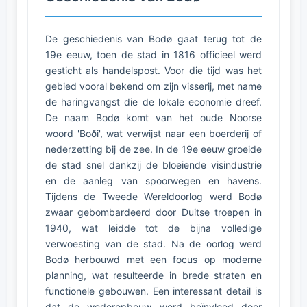
De geschiedenis van Bodø gaat terug tot de
19e eeuw, toen de stad in 1816 officieel werd
gesticht als handelspost. Voor die tijd was het
gebied vooral bekend om zijn visserij, met name
de haringvangst die de lokale economie dreef.
De naam Bodø komt van het oude Noorse
woord 'Boði', wat verwijst naar een boerderij of
nederzetting bij de zee. In de 19e eeuw groeide
de stad snel dankzij de bloeiende visindustrie
en de aanleg van spoorwegen en havens.
Tijdens de Tweede Wereldoorlog werd Bodø
zwaar gebombardeerd door Duitse troepen in
1940, wat leidde tot de bijna volledige
verwoesting van de stad. Na de oorlog werd
Bodø herbouwd met een focus op moderne
planning, wat resulteerde in brede straten en
functionele gebouwen. Een interessant detail is
dat de wederopbouw werd beïnvloed door