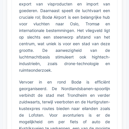
export van visproducten en import van
goederen. Daarnaast speelt de luchtvaart een
cruciale rol; Bodø Airport is een belangrijke hub
voor vluchten naar Oslo, Tromsø en
internationale bestemmingen. Het vliegveld ligt
op slechts een steenworp afstand van het
centrum, wat uniek is voor een stad van deze
grootte. De aanwezigheid van de
luchtmachtbasis stimuleert ook hightech-
industrieën, zoals drone-technologie en
ruimteonderzoek.
Vervoer in en rond Bodø is efficiënt
georganiseerd. De Nordlandsbanen-spoorlijn
verbindt de stad met Trondheim en verder
zuidwaarts, terwijl veerboten en de Hurtigruten-
kustexpres routes bieden naar eilanden zoals
de Lofoten. Voor avonturiers is er de
mogelijkheid om per fiets of auto de
Kystriksveien te verkennen, een van de mooiste