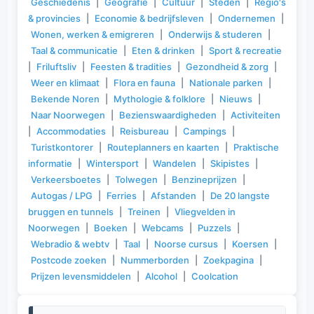
Geschiedenis
|
Geografie
|
Cultuur
|
Steden
|
Regio's
& provincies
|
Economie & bedrijfsleven
|
Ondernemen
|
Wonen, werken & emigreren
|
Onderwijs & studeren
|
Taal & communicatie
|
Eten & drinken
|
Sport & recreatie
|
Friluftsliv
|
Feesten & tradities
|
Gezondheid & zorg
|
Weer en klimaat
|
Flora en fauna
|
Nationale parken
|
Bekende Noren
|
Mythologie & folklore
|
Nieuws
|
Naar Noorwegen
|
Bezienswaardigheden
|
Activiteiten
|
Accommodaties
|
Reisbureau
|
Campings
|
Turistkontorer
|
Routeplanners en kaarten
|
Praktische
informatie
|
Wintersport
|
Wandelen
|
Skipistes
|
Verkeersboetes
|
Tolwegen
|
Benzineprijzen
|
Autogas / LPG
|
Ferries
|
Afstanden
|
De 20 langste
bruggen en tunnels
|
Treinen
|
Vliegvelden in
Noorwegen
|
Boeken
|
Webcams
|
Puzzels
|
Webradio & webtv
|
Taal
|
Noorse cursus
|
Koersen
|
Postcode zoeken
|
Nummerborden
|
Zoekpagina
|
Prijzen levensmiddelen
|
Alcohol
|
Coolcation