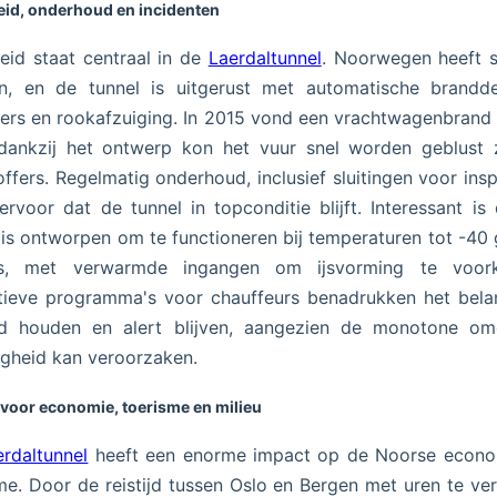
eid, onderhoud en incidenten
heid staat centraal in de
Laerdaltunnel
. Noorwegen heeft 
n, en de tunnel is uitgerust met automatische branddet
lers en rookafzuiging. In 2015 vond een vrachtwagenbrand 
dankzij het ontwerp kon het vuur snel worden geblust 
offers. Regelmatig onderhoud, inclusief sluitingen voor insp
ervoor dat de tunnel in topconditie blijft. Interessant is
 is ontworpen om te functioneren bij temperaturen tot -40
us, met verwarmde ingangen om ijsvorming te voor
tieve programma's voor chauffeurs benadrukken het bela
nd houden en alert blijven, aangezien de monotone om
igheid kan veroorzaken.
 voor economie, toerisme en milieu
erdaltunnel
heeft een enorme impact op de Noorse econo
me. Door de reistijd tussen Oslo en Bergen met uren te ve