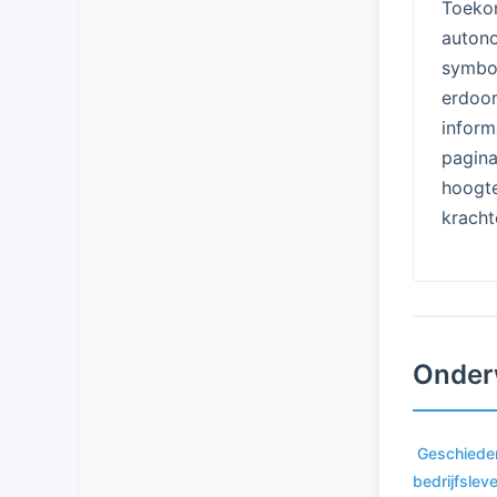
Toeko
auton
symboo
erdoo
infor
pagina
hoogt
kracht
Onder
Geschiede
bedrijfslev