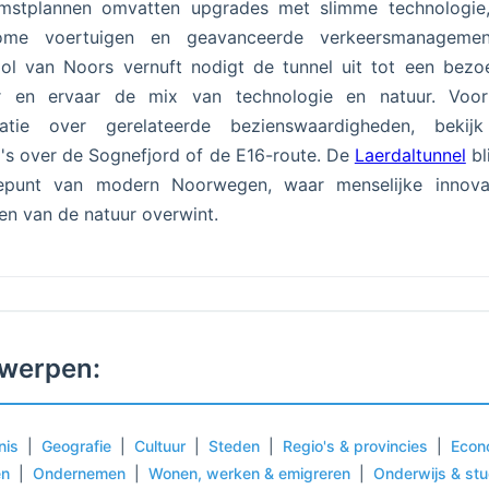
mstplannen omvatten upgrades met slimme technologie,
ome voertuigen en geavanceerde verkeersmanagemen
l van Noors vernuft nodigt de tunnel uit tot een bezoe
r en ervaar de mix van technologie en natuur. Voo
matie over gerelateerde bezienswaardigheden, bekij
's over de Sognefjord of de E16-route. De
Laerdaltunnel
bl
epunt van modern Noorwegen, waar menselijke innova
en van de natuur overwint.
werpen:
nis
|
Geografie
|
Cultuur
|
Steden
|
Regio's & provincies
|
Econ
en
|
Ondernemen
|
Wonen, werken & emigreren
|
Onderwijs & st