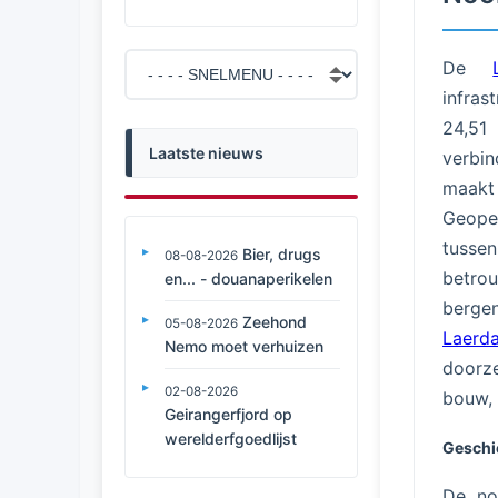
De
infras
24,51 
Laatste nieuws
verbi
maakt 
Geope
tusse
Bier, drugs
08-08-2026
betrou
en... - douanaperikelen
bergen
Zeehond
05-08-2026
Laerda
Nemo moet verhuizen
doorze
02-08-2026
bouw, 
Geirangerfjord op
werelderfgoedlijst
Geschi
De no