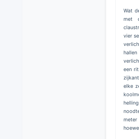
Wat 
met d
claust
vier s
verli
hallen
verlic
een ri
zijkan
elke z
koolm
hellin
noodt
meter 
hoewel