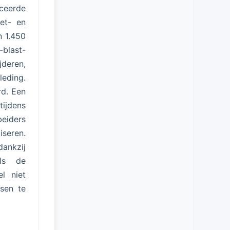
nceerde
et- en
n 1.450
blast-
jderen,
leding.
rd. Een
tijdens
beiders
iseren.
dankzij
als de
l niet
tsen te