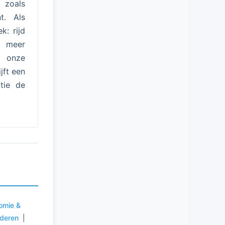
 zoals
t. Als
k: rijd
r meer
k onze
ijft een
tie de
omie &
uderen
|