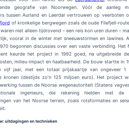
gende geografie van Noorwegen. Vóór de aanleg m
ers tussen Aurland en Laerdal vertrouwen op veerboten 
fjord
of kronkelige bergwegen zoals de oude Filefjell-rout
 waren niet alleen tijdrovend – een reis kon uren duren – m
lijk, vooral in de winter met sneeuwstormen en lawines. A
1970 begonnen discussies over een vaste verbinding. Het
ent keurde het project in 1992 goed, na uitgebreide d
osten, milieu-impact en haalbaarheid. De bouw startte in 
 vijf jaar, met een totaal prijskaartje van ongeveer 1 
 kronen (destijds zo'n 125 miljoen euro). Het project 
erking tussen de Noorse wegenautoriteit (Statens vegve
nationale ingenieurs, die rekening hielden met de 
ingen van het Noorse terrein, zoals rotsformaties en sei
eit.
w: uitdagingen en technieken