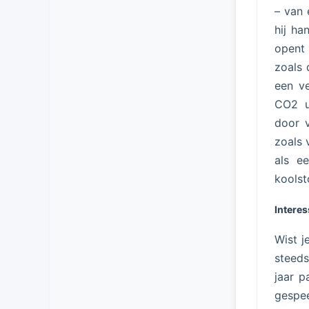
– van 
hij ha
opent 
zoals 
een ve
CO2 u
door v
zoals 
als e
koolst
Interes
Wist j
steeds
jaar p
gespe