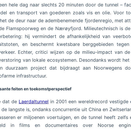
een hele dag naar slechts 20 minuten door de tunnel – faci
ndel en transport van goederen zoals vis en olie. Voor to
het de deur naar de adembenemende fjordenregio, met att
de Flamspoorweg en de Nærøyfjord. Milieutechnisch is de
rbetering: hij vermindert de afhankelijkheid van veerbot
itstoten, en beschermt kwetsbare berggebieden tegen 
erkeer. Echter, critici wijzen op de milieu-impact van d
verstoring van lokale ecosystemen. Desondanks wordt het
en duurzaam project dat bijdraagt aan Noorwegens do
ofarme infrastructuur.
sante feiten en toekomstperspectief
e dat de
Laerdaltunnel
in 2001 een wereldrecord vestigde
 de langste is, ondanks concurrentie uit China en Zwitserla
asseren er miljoenen voertuigen, en de tunnel heeft zelfs 
eld in films en documentaires over Noorse engine