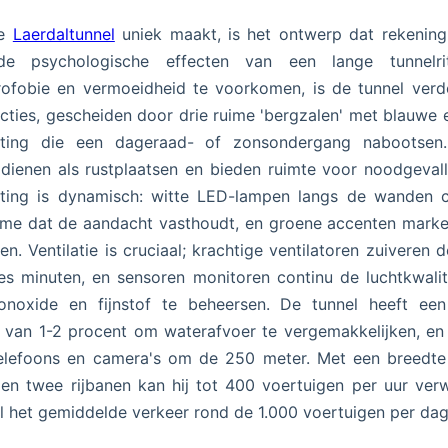
de
Laerdaltunnel
uniek maakt, is het ontwerp dat rekenin
e psychologische effecten van een lange tunnelr
rofobie en vermoeidheid te voorkomen, is de tunnel verd
ecties, gescheiden door drie ruime 'bergzalen' met blauwe 
chting die een dageraad- of zonsondergang nabootsen
 dienen als rustplaatsen en bieden ruimte voor noodgeval
hting is dynamisch: witte LED-lampen langs de wanden 
tme dat de aandacht vasthoudt, en groene accenten mark
ten. Ventilatie is cruciaal; krachtige ventilatoren zuiveren d
es minuten, en sensoren monitoren continu de luchtkwali
onoxide en fijnstof te beheersen. De tunnel heeft een 
g van 1-2 procent om waterafvoer te vergemakkelijken, en 
elefoons en camera's om de 250 meter. Met een breedte
en twee rijbanen kan hij tot 400 voertuigen per uur ver
 het gemiddelde verkeer rond de 1.000 voertuigen per dag 