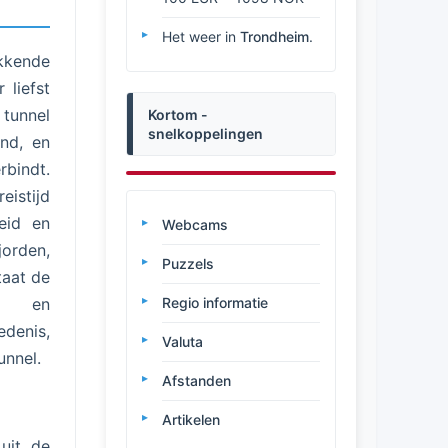
Het weer in
Trondheim
.
kende
 liefst
 tunnel
Kortom -
snelkoppelingen
nd, en
rbindt.
istijd
eid en
Webcams
jorden,
Puzzels
taat de
e en
Regio informatie
edenis,
Valuta
unnel.
Afstanden
Artikelen
uit de