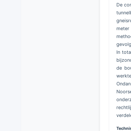
De con
tunne
gneisr
meter
method
gevolg
In tot
bijzon
de bou
werkte
Ondank
Noors
onder
rechtl
verdel
Techni