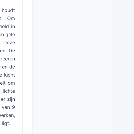
g houdt
it. Om
eeld in
en gele
. Deze
len. De
creëren
eren de
e lucht
teit om
lichte
er zijn
 van 9
werken,
ligt.