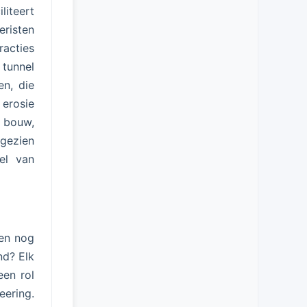
liteert
eristen
racties
 tunnel
en, die
erosie
e bouw,
 gezien
el van
 en nog
nd? Elk
een rol
ering.