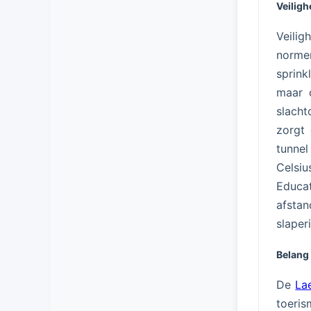
Veiligh
Veilig
norme
sprink
maar 
slacht
zorgt 
tunnel
Celsi
Educa
afsta
slaper
Belang
De
La
toeris