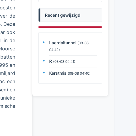
oesten
Recent gewijzigd
over de
e. Deze
aar ook
l in de
Laerdaltunnel
(08-08
 Noorse
04:42)
ebatten
R
(08-08 04:41)
1995 en
miljard
Kerstmis
(08-08 04:40)
was een
sen) en
unieke
smische