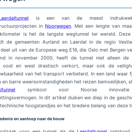
Laerdaltunnel
is een van de meest indrukwek
tructuurprojecten in
Noorwegen
. Met een lengte van maar
kilometer is het de langste wegtunnel ter wereld. Deze
ndt de gemeenten Aurland en Laerdal in de regio Vestla
deel uit van de Europese weg E16, die Oslo met Bergen ve
nd in november 2000, heeft de tunnel niet alleen de re
n oost en west drastisch verkort, maar ook de veiligh
wbaarheid van het transport verbeterd. In een land waar f
 en barre weersomstandigheden het reizen bemoeilijken, s
ltunnel
symbool voor Noorse innovati
ttingsvermogen. In dit artikel duiken we diep in de geschi
technische hoogstandjes en het bredere belang van deze t
edenis en aanloop naar de bouw
odzaak voor een tunnel als de
Laerdaltunnel
ontstond 