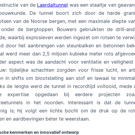
structie van de
Laerdaltunnel
was een staaltje van geava
lbouwkunde. De tunnel boort zich door de harde grani
otsen van de Noorse bergen, met een maximale diepte va
 onder de bergtoppen. Bouwers gebruikten de drill-and-
e, waarbij explosieven werden ingezet om rotsen te verwi
d door het aanbrengen van steunbalken en betonnen bek
aal werd meer dan 2,5 miljoen kubieke meter rots afgevoe
der aspect was de aandacht voor ventilatie en veiligheid 
w: tijdelijke schachten zorgden voor frisse lucht, en ar
n in shifts om blootstelling aan stof en lawaai te minimal
s de lengte werd de tunnel in recordtijd voltooid, mede 
e expertise opgedaan bij eerdere projecten zo
zeetunnels in het noorden. Interessant is dat de tunne
ijnig is; hij volgt een lichte bocht om de druk op de ro
en en aardbevingen beter te weerstaan.
sche kenmerken en innovatief ontwerp