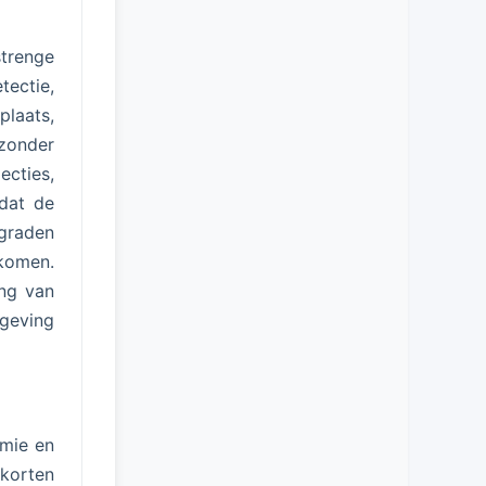
strenge
ectie,
plaats,
zonder
ecties,
 dat de
 graden
komen.
ng van
geving
mie en
rkorten