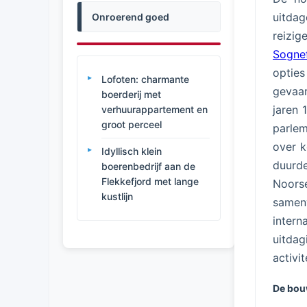
uitda
Onroerend goed
reizig
Sogne
opties
Lofoten: charmante
gevaar
boerderij met
jaren 
verhuurappartement en
groot perceel
parlem
over k
Idyllisch klein
duurde
boerenbedrijf aan de
Flekkefjord met lange
Noorse
kustlijn
samenw
inter
uitdag
activit
De bou