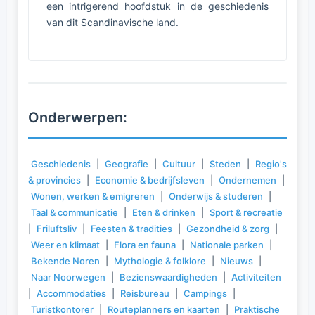
een intrigerend hoofdstuk in de geschiedenis
van dit Scandinavische land.
Onderwerpen:
Geschiedenis
|
Geografie
|
Cultuur
|
Steden
|
Regio's
& provincies
|
Economie & bedrijfsleven
|
Ondernemen
|
Wonen, werken & emigreren
|
Onderwijs & studeren
|
Taal & communicatie
|
Eten & drinken
|
Sport & recreatie
|
Friluftsliv
|
Feesten & tradities
|
Gezondheid & zorg
|
Weer en klimaat
|
Flora en fauna
|
Nationale parken
|
Bekende Noren
|
Mythologie & folklore
|
Nieuws
|
Naar Noorwegen
|
Bezienswaardigheden
|
Activiteiten
|
Accommodaties
|
Reisbureau
|
Campings
|
Turistkontorer
|
Routeplanners en kaarten
|
Praktische