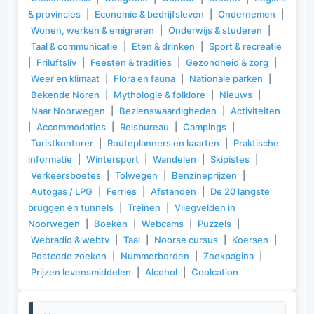
& provincies
|
Economie & bedrijfsleven
|
Ondernemen
|
Wonen, werken & emigreren
|
Onderwijs & studeren
|
Taal & communicatie
|
Eten & drinken
|
Sport & recreatie
|
Friluftsliv
|
Feesten & tradities
|
Gezondheid & zorg
|
Weer en klimaat
|
Flora en fauna
|
Nationale parken
|
Bekende Noren
|
Mythologie & folklore
|
Nieuws
|
Naar Noorwegen
|
Bezienswaardigheden
|
Activiteiten
|
Accommodaties
|
Reisbureau
|
Campings
|
Turistkontorer
|
Routeplanners en kaarten
|
Praktische
informatie
|
Wintersport
|
Wandelen
|
Skipistes
|
Verkeersboetes
|
Tolwegen
|
Benzineprijzen
|
Autogas / LPG
|
Ferries
|
Afstanden
|
De 20 langste
bruggen en tunnels
|
Treinen
|
Vliegvelden in
Noorwegen
|
Boeken
|
Webcams
|
Puzzels
|
Webradio & webtv
|
Taal
|
Noorse cursus
|
Koersen
|
Postcode zoeken
|
Nummerborden
|
Zoekpagina
|
Prijzen levensmiddelen
|
Alcohol
|
Coolcation