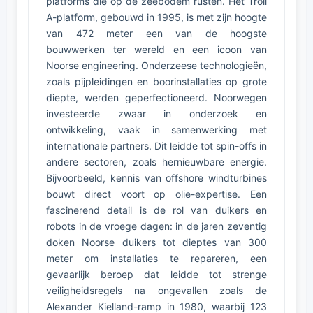
platforms die op de zeebodem rusten. Het Troll
A-platform, gebouwd in 1995, is met zijn hoogte
van 472 meter een van de hoogste
bouwwerken ter wereld en een icoon van
Noorse engineering. Onderzeese technologieën,
zoals pijpleidingen en boorinstallaties op grote
diepte, werden geperfectioneerd. Noorwegen
investeerde zwaar in onderzoek en
ontwikkeling, vaak in samenwerking met
internationale partners. Dit leidde tot spin-offs in
andere sectoren, zoals hernieuwbare energie.
Bijvoorbeeld, kennis van offshore windturbines
bouwt direct voort op olie-expertise. Een
fascinerend detail is de rol van duikers en
robots in de vroege dagen: in de jaren zeventig
doken Noorse duikers tot dieptes van 300
meter om installaties te repareren, een
gevaarlijk beroep dat leidde tot strenge
veiligheidsregels na ongevallen zoals de
Alexander Kielland-ramp in 1980, waarbij 123