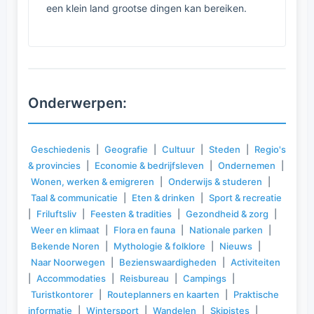
een klein land grootse dingen kan bereiken.
Onderwerpen:
Geschiedenis
|
Geografie
|
Cultuur
|
Steden
|
Regio's
& provincies
|
Economie & bedrijfsleven
|
Ondernemen
|
Wonen, werken & emigreren
|
Onderwijs & studeren
|
Taal & communicatie
|
Eten & drinken
|
Sport & recreatie
|
Friluftsliv
|
Feesten & tradities
|
Gezondheid & zorg
|
Weer en klimaat
|
Flora en fauna
|
Nationale parken
|
Bekende Noren
|
Mythologie & folklore
|
Nieuws
|
Naar Noorwegen
|
Bezienswaardigheden
|
Activiteiten
|
Accommodaties
|
Reisbureau
|
Campings
|
Turistkontorer
|
Routeplanners en kaarten
|
Praktische
informatie
|
Wintersport
|
Wandelen
|
Skipistes
|