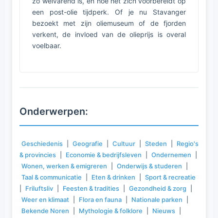
zo welvarend is, en hoe het zich voorbereidt op
een post-olie tijdperk. Of je nu Stavanger
bezoekt met zijn oliemuseum of de fjorden
verkent, de invloed van de olieprijs is overal
voelbaar.
Onderwerpen:
Geschiedenis
|
Geografie
|
Cultuur
|
Steden
|
Regio's
& provincies
|
Economie & bedrijfsleven
|
Ondernemen
|
Wonen, werken & emigreren
|
Onderwijs & studeren
|
Taal & communicatie
|
Eten & drinken
|
Sport & recreatie
|
Friluftsliv
|
Feesten & tradities
|
Gezondheid & zorg
|
Weer en klimaat
|
Flora en fauna
|
Nationale parken
|
Bekende Noren
|
Mythologie & folklore
|
Nieuws
|